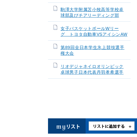
駒澤大学附属苫小牧高等学校卓
球部及びチアリーディング部
女子バスケットボールWリー
グ トヨタ自動車VSアイシンAW
第89回全日本学生氷上競技選手
権大会
リオデジャネイロオリンピック
卓球男子日本代表丹羽孝希選手