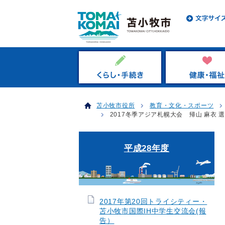
苫小牧市役所
教育・文化・スポーツ
2017冬季アジア札幌大会 帰山 麻衣 
平成28年度
2017年第20回トライシティー・
苫小牧市国際IH中学生交流会(報
告）