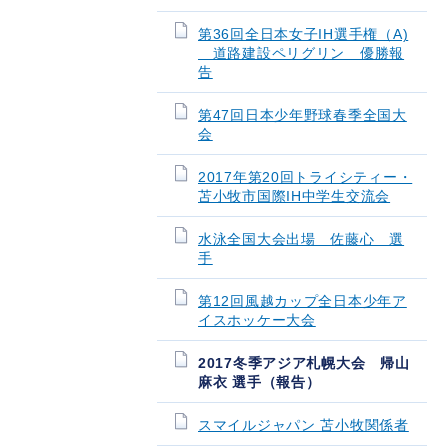
第36回全日本女子IH選手権（A)
道路建設ペリグリン 優勝報
告
第47回日本少年野球春季全国大
会
2017年第20回トライシティー・
苫小牧市国際IH中学生交流会
水泳全国大会出場 佐藤心 選
手
第12回風越カップ全日本少年ア
イスホッケー大会
2017冬季アジア札幌大会 帰山
麻衣 選手（報告）
スマイルジャパン 苫小牧関係者