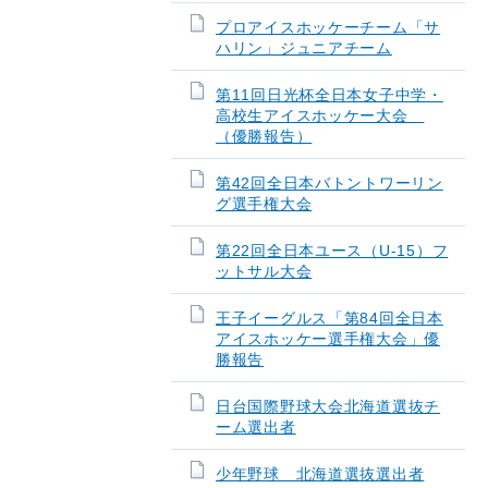
プロアイスホッケーチーム「サ
ハリン」ジュニアチーム
第11回日光杯全日本女子中学・
高校生アイスホッケー大会
（優勝報告）
第42回全日本バトントワーリン
グ選手権大会
第22回全日本ユース（U-15）フ
ットサル大会
王子イーグルス「第84回全日本
アイスホッケー選手権大会」優
勝報告
日台国際野球大会北海道選抜チ
ーム選出者
少年野球 北海道選抜選出者