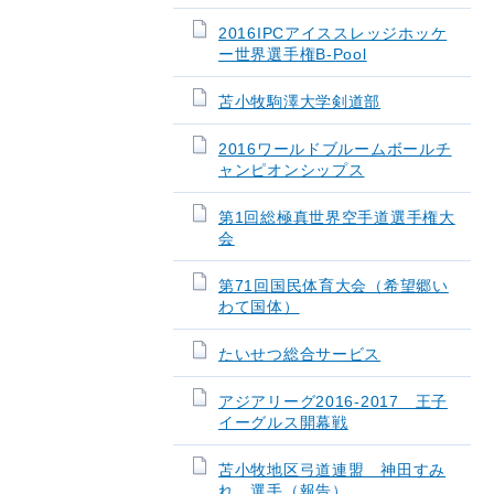
2016IPCアイススレッジホッケ
ー世界選手権B-Pool
苫小牧駒澤大学剣道部
2016ワールドブルームボールチ
ャンピオンシップス
第1回総極真世界空手道選手権大
会
第71回国民体育大会（希望郷い
わて国体）
たいせつ総合サービス
アジアリーグ2016‐2017 王子
イーグルス開幕戦
苫小牧地区弓道連盟 神田すみ
れ 選手（報告）