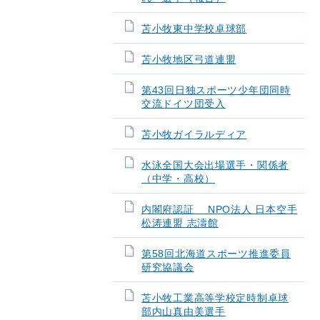
苫小牧東中学校卓球部
苫小牧地区弓道連盟
第43回日独スポーツ少年団同時
交流ドイツ団受入
苫小牧ガイラルディア
水泳全国大会出場選手・関係者
（中学・高校）
内閣府認証 NPO法人 日本空手
松涛連盟 志濤館
第58回北海道スポーツ推進委員
研究協議会
苫小牧工業高等学校定時制卓球
部内山真由美選手