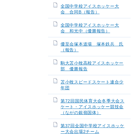
全国中学校アイスホッケー大
会 合同B（報告）
全国中学校アイスホッケー大
会 和光中（優勝報告）
優至会塚本道場 塚本鉄兵 氏
（報告）
駒大苫小牧高校アイスホッケー
部 優勝報告
苫小牧スピードスケート連合少
年団
第72回国民体育大会冬季大会ス
ケート・アイスホッケー競技会
（ながの銀嶺国体）
第37回全国中学校アイスホッケ
ー大会出場2チーム