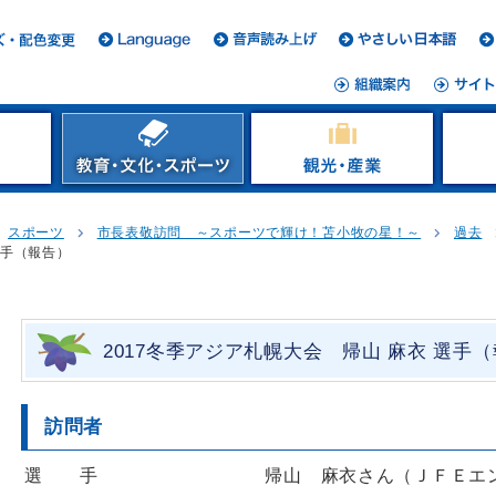
スポーツ
市長表敬訪問 ～スポーツで輝け！苫小牧の星！～
過去
選手（報告）
2017冬季アジア札幌大会 帰山 麻衣 選手
訪問者
選 手 帰山 麻衣さん（ＪＦＥエンジ