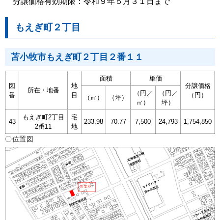
分譲価格有効期限：令和９年５月３１日まで
もえぎ町２丁目
苫小牧市もえぎ町２丁目２番１１
面積
単価
図
地
分譲価格
所在・地番
（円／
（円／
番
目
（円）
（㎡）
（坪）
㎡）
坪）
もえぎ町2丁目
宅
43
233.98
70.77
7,500
24,793
1,754,850
2番11
地
〇位置図