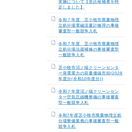
実施について【受託候補者を特
定しました】
令和７年度 苫小牧市廃棄物埋
立処分場電磁流量計修理の事後
審査型一般競争入札
令和７年度 苫小牧市廃棄物埋
立処分場法面補修の事後審査型
一般競争入札
苫小牧市沼ノ端クリーンセンタ
ー発電電力の容量価値売却(2028
年度分(令和10年度分))
令和７年度沼ノ端クリーンセン
ター空気圧縮機整備の事後審査
型一般競争入札
令和7年度苫小牧市廃棄物埋立処
分場整備業務の事後審査型一般
競争入札