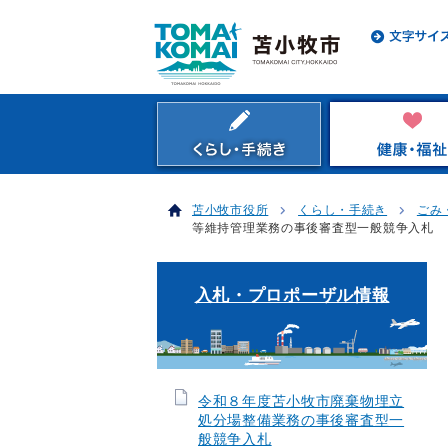
苫小牧市役所
くらし・手続き
ごみ
等維持管理業務の事後審査型一般競争入札
入札・プロポーザル情報
令和８年度苫小牧市廃棄物埋立
処分場整備業務の事後審査型一
般競争入札