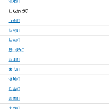
清水町
しらかば町
白金町
新開町
新富町
新中野町
新明町
末広町
澄川町
住吉町
青雲町
大成町