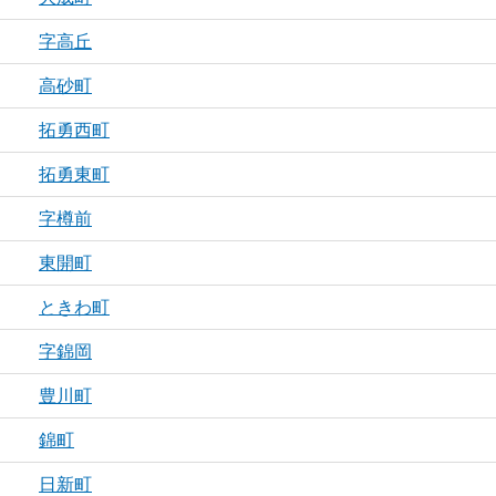
字高丘
高砂町
拓勇西町
拓勇東町
字樽前
東開町
ときわ町
字錦岡
豊川町
錦町
日新町