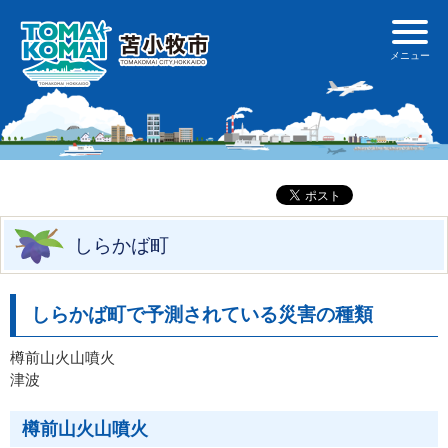
しらかば町
しらかば町で予測されている災害の種類
樽前山火山噴火
津波
樽前山火山噴火