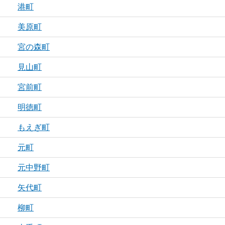
港町
美原町
宮の森町
見山町
宮前町
明徳町
もえぎ町
元町
元中野町
矢代町
柳町