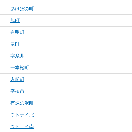
あけぼの町
旭町
有明町
泉町
字糸井
一本松町
入船町
字植苗
有珠の沢町
ウトナイ北
ウトナイ南