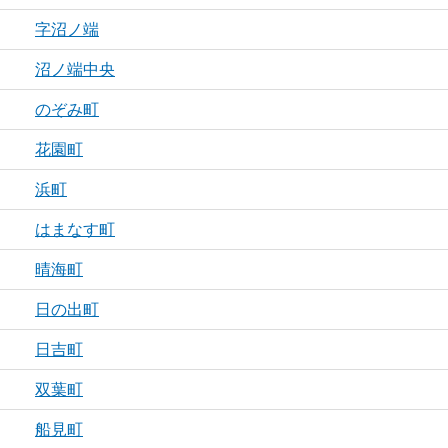
字沼ノ端
沼ノ端中央
のぞみ町
花園町
浜町
はまなす町
晴海町
日の出町
日吉町
双葉町
船見町