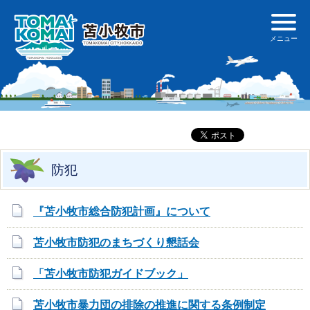
防犯
『苫小牧市総合防犯計画』について
苫小牧市防犯のまちづくり懇話会
「苫小牧市防犯ガイドブック」
苫小牧市暴力団の排除の推進に関する条例制定