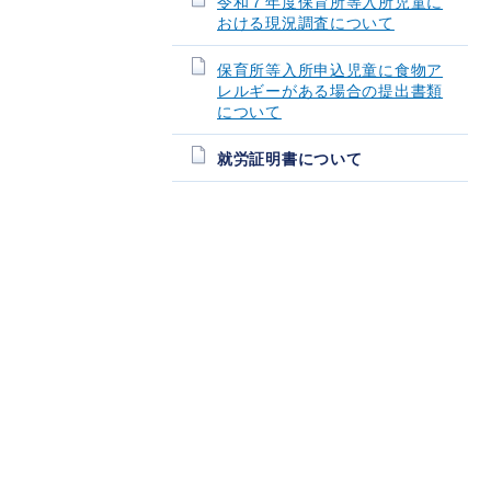
令和７年度保育所等入所児童に
おける現況調査について
保育所等入所申込児童に食物ア
レルギーがある場合の提出書類
について
就労証明書について