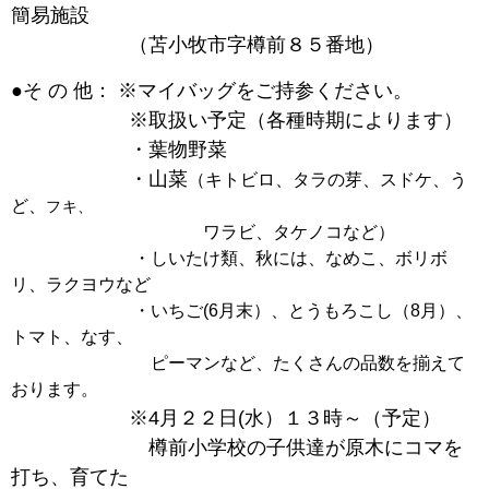
簡易施設
（苫小牧市字樽前８５番地）
●そ
の
他： ※マイバッグをご持参ください。
※取扱い予定（各種時期によります）
・葉物野菜
・山菜
（キトビロ、タラの芽、スドケ、う
ど、
フキ、
ワラビ、タケノコなど）
・しいたけ類、秋には、なめこ、ボリボ
リ、ラクヨウなど
・いちご(6月末）、とうもろこし（8月）、
トマト、なす、
ピーマンなど、たくさんの品数を揃えて
おります。
※4月２２日(水）１３時～（予定）
樽前小学校の子供達が原木にコマを
打ち、育てた