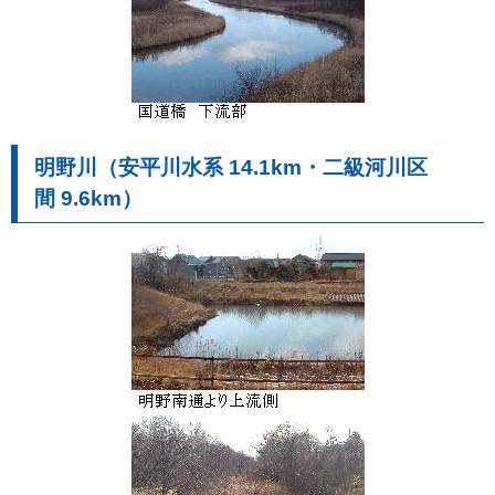
明野川（安平川水系 14.1km・二級河川区
間 9.6km）