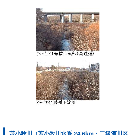
苫小牧川（苫小牧川水系 24.6km・二級河川区