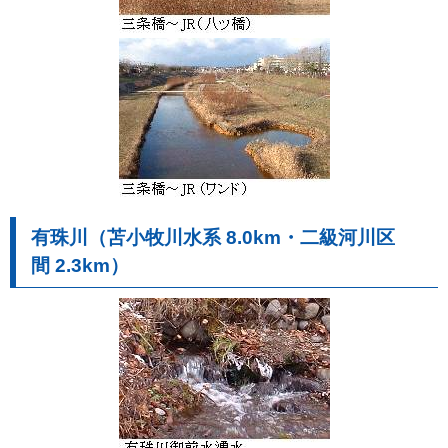
有珠川（苫小牧川水系 8.0km・二級河川区
間 2.3km）