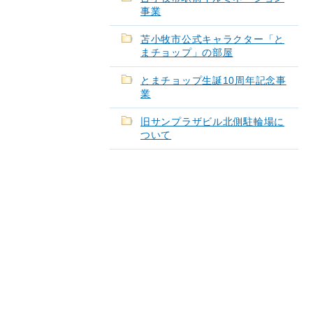
事業
苫小牧市公式キャラクター「と
まチョップ」の部屋
とまチョップ生誕10周年記念事
業
旧サンプラザビル北側駐輪場に
ついて