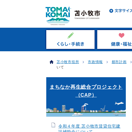
苫小牧市役所
市政情報
都市計画
いて
まちなか再生総合プロジェクト
（CAP）
令和４年度 苫小牧市賃貸住宅建
設補助金について