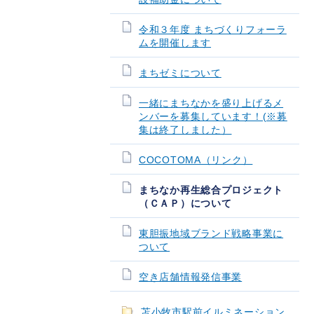
令和３年度 まちづくりフォーラ
ムを開催します
まちゼミについて
一緒にまちなかを盛り上げるメ
ンバーを募集しています！(※募
集は終了しました）
COCOTOMA（リンク）
まちなか再生総合プロジェクト
（ＣＡＰ）について
東胆振地域ブランド戦略事業に
ついて
空き店舗情報発信事業
苫小牧市駅前イルミネーション