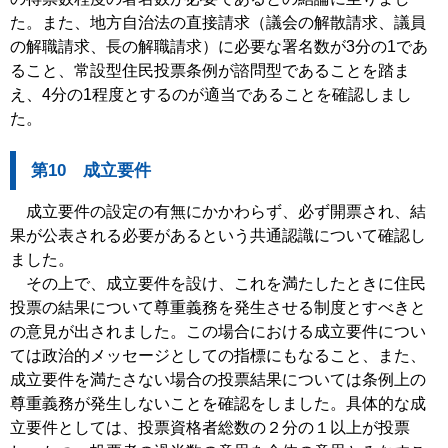
た。また、地方自治法の直接請求（議会の解散請求、議員
の解職請求、長の解職請求）に必要な署名数が3分の1であ
ること、常設型住民投票条例が諮問型であることを踏ま
え、4分の1程度とするのが適当であることを確認しまし
た。
第10 成立要件
成立要件の設定の有無にかかわらず、必ず開票され、結
果が公表される必要があるという共通認識について確認し
ました。
その上で、成立要件を設け、これを満たしたときに住民
投票の結果について尊重義務を発生させる制度とすべきと
の意見が出されました。この場合における成立要件につい
ては政治的メッセージとしての指標にもなること、また、
成立要件を満たさない場合の投票結果については条例上の
尊重義務が発生しないことを確認をしました。具体的な成
立要件としては、投票資格者総数の２分の１以上が投票