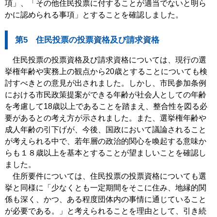
項」、「その他住民投票に付することが適当でないと明ら
かに認められる事項」とすることを確認しました。
第5 住民投票の投票資格及び請求資格
住民投票の投票資格及び請求資格については、現行の選
挙権年齢や実務上の観点から20歳とすることについても検
討すべきとの意見が出されました。しかし、市民参加条例
における市民政策提案ができる年齢が社会人としての年齢
を考慮して18歳以上であることを踏まえ、整合性を図る必
要があるとの考え方が示されました。また、選挙権年齢や
成人年齢の引下げが、今後、国政において議論されること
が考えられる中で、若年層の政治的関心を喚起する意味か
らも１８歳以上を基本とすることが望ましいことを確認し
ました。
住所要件については、住民投票の投票資格についても選
挙と同様に「少なくとも一定期間をそこに住み、地縁的関
係も深く、かつ、ある程度団体内の事情に通じていること
が必要である。」と考えられることを理由として、引き続