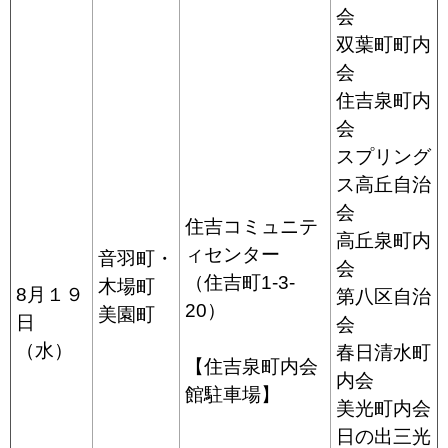
会
双葉町町内
会
住吉泉町内
会
スプリング
ス高丘自治
会
住吉コミュニテ
高丘泉町内
ィセンター
音羽町・
会
（住吉町1-3-
木場町
8月１９
第八区自治
20）
美園町
日
会
（水）
春日清水町
【住吉泉町内会
内会
館駐車場】
美光町内会
日の出三光