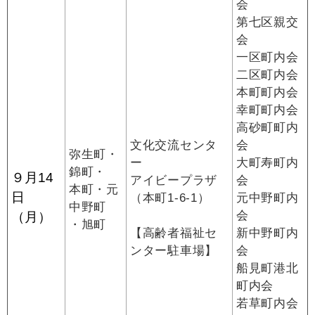
会
第七区親交
会
一区町内会
二区町内会
本町町内会
幸町町内会
高砂町町内
文化交流センタ
会
弥生町・
ー
大町寿町内
錦町・
９月14
アイビープラザ
会
本町・元
日
（本町1-6-1）
元中野町内
中野町
会
（月）
・旭町
【高齢者福祉セ
新中野町内
ンター駐車場】
会
船見町港北
町内会
若草町内会