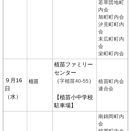
若草団地町
内会
旭町町内会
汐見町町内
会
末広町町内
会
栄町町内会
植苗ファミリー
センター
９月16
（
）
字植苗40-55
植苗
植苗町内会
日
連合会
（水）
【植苗小中学校
駐車場】
南錦岡町内
会