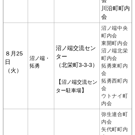
川沿町町内
会
沼ノ端中央
町内会
東開町内会
沼ノ端交流セン
沼ノ端北栄
８月25
ター
沼ノ端・
町内会
日
（北栄町3-3-3）
拓勇
拓勇東町内
（火）
会
拓勇西町内
【
沼ノ端交流セン
会
】
ター駐車場
ウトナイ町
内会
弥生連合町
内会
矢代町町内