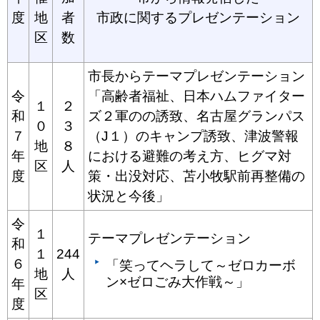
度
地
者
市政に関するプレゼンテーション
区
数
市長からテーマプレゼンテーション
令
「高齢者福祉、日本ハムファイター
１
２
和
ズ２軍のの誘致、名古屋グランパス
０
３
７
（J１）のキャンプ誘致、津波警報
地
８
年
における避難の考え方、ヒグマ対
区
人
度
策・出没対応、苫小牧駅前再整備の
状況と今後」
令
１
テーマプレゼンテーション
和
１
244
６
「笑ってヘラして～ゼロカーボ
地
人
ン×ゼロごみ大作戦～」
年
区
度