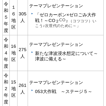
令
テーマプレゼンテーション
１
和
６
305
「ゼロカーボン×ゼロごみ大作
５
CO
地
人
戦！～CO
（コツコツ）い
２
２
年
こう♪次世代のために～」
区
度
令
テーマプレゼンテーション
和
16
275
4
地
新たな津波浸水想定について～
人
津波に備える～
年
区
度
令
和
15
テーマプレゼンテーション
261
2
地
053大作戦 ～ステージ５～
人
年
区
度