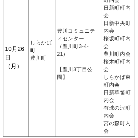
町内会
日新町町内
会
日新中央町
豊川コミュニテ
内会
ィセンター
桜坂町町内
しらかば
（豊川町3-4-
会
10月26
町
21）
豊川町内会
日
豊川町
桜木町町内
（月）
【豊川3丁目公
会
園】
しらかば東
町内会
日新草笛町
内会
有珠の沢町
内会
宮の森町内
会