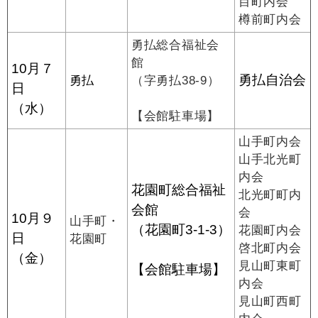
目町内会
樽前町内会
勇払総合福祉会
館
10月７
勇払自治会
勇払
（字勇払38-9）
日
（水）
【会館駐車場】
山手町内会
山手北光町
内会
花園町総合福祉
北光町町内
会館
会
10月９
山手町・
（花園町3-1-3）
花園町内会
日
花園町
啓北町内会
（金）
見山町東町
【会館駐車場】
内会
見山町西町