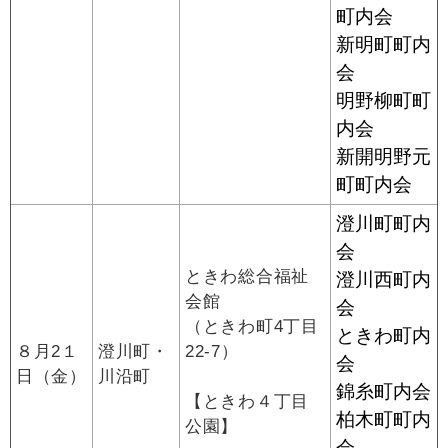
町内会
新明町町内
会
明野柳町町
内会
新開明野元
町町内会
澄川町町内
会
ときわ総合福祉
澄川西町内
会館
会
（ときわ町4丁目
ときわ町内
８月2１
澄川町・
22-7）
会
日（金）
川沿町
錦糸町内会
【ときわ４丁目
柏木町町内
公園】
会