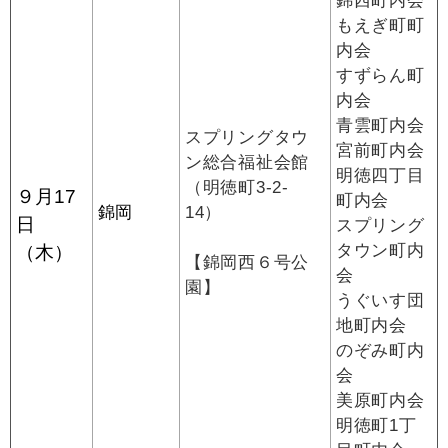
錦西町内会
もえぎ町町
内会
すずらん町
内会
青雲町内会
スプリングタウ
宮前町内会
ン総合福祉会館
明徳四丁目
（明徳町3-2-
９月17
町内会
錦岡
14）
日
スプリング
タウン町内
（木）
【錦岡西６号公
会
園】
うぐいす団
地町内会
のぞみ町内
会
美原町内会
明徳町1丁