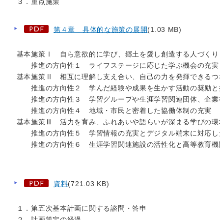
３．重点施策
第４章 具体的な施策の展開
(1.03 MB)
基本施策Ⅰ 自ら意欲的に学び、郷土を愛し創造する人づくり
推進の方向性１ ライフステージに応じた学ぶ機会の充実
基本施策Ⅱ 相互に理解し支え合い、自己の力を発揮できるつ
推進の方向性２ 学んだ経験や成果を生かす活動の奨励と
推進の方向性３ 学習グループや生涯学習関連団体、企業
推進の方向性４ 地域・市民と密着した協働体制の充実
基本施策Ⅲ 活力を育み、ふれあいや語らいが深まる学びの環
推進の方向性５ 学習情報の充実とデジタル端末に対応し
推進の方向性６ 生涯学習関連施設の活性化と高等教育機
資料
(721.03 KB)
１．第五次基本計画に関する諮問・答申
２．計画策定の経過