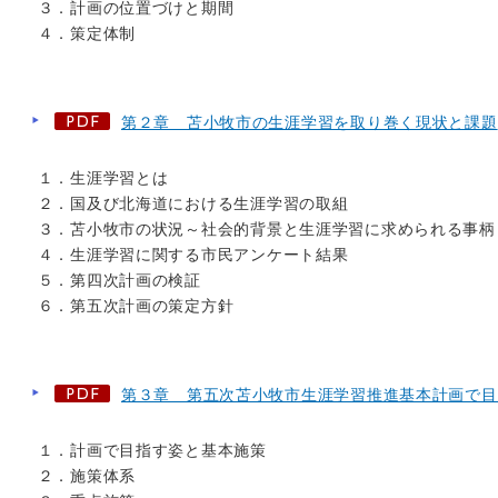
３．計画の位置づけと期間
４．策定体制
第２章 苫小牧市の生涯学習を取り巻く現状と課題
１．生涯学習とは
２．国及び北海道における生涯学習の取組
３．苫小牧市の状況～社会的背景と生涯学習に求められる事柄
４．生涯学習に関する市民アンケート結果
５．第四次計画の検証
６．第五次計画の策定方針
第３章 第五次苫小牧市生涯学習推進基本計画で目
１．計画で目指す姿と基本施策
２．施策体系