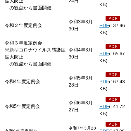
拡大防止
24日
KB)
の観点から書面開催
令和3年3月
令和２年度定例会
PDF
(137.96
30日
KB)
令和３年度定例会
※新型コロナウイルス感染症
令和4年3月
PDF
(165.67
拡大防止
30日
KB)
の観点から書面開催
令和5年3月
令和4年度定例会
PDF
(167.43
28日
KB)
令和6年3月
令和5年度定例会
PDF
(141.72
27日
KB)
令和7年3月28