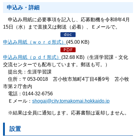
申込み・詳細
申込み用紙に必要事項を記入し、応募動機を令和8年4月
15日（水）まで直接又は郵送（必着）、Ｅメールで。
申込み用紙（ｗｏｒｄ形式）
(45.00 KB)
申込み用紙（ｐｄｆ形式）
(32.68 KB)（生涯学習課・文化
交流センターでも配布しています。郵送も可。）
提出先：生涯学習課
住所：〒053-0018 苫小牧市旭町4丁目4番9号 苫小牧
市第２庁舎内
電話：0144-32-6756
Ｅメール：
shogai@city.tomakomai.hokkaido.jp
※結果は全員に通知します。応募書類は返却しません。
設置