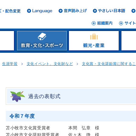
生涯学習
文化イベント、文化財など
文化賞・文化奨励賞に関する
過去の表彰式
令和７年度
苫小牧市文化賞受賞者 本間 弘章 様
苫小牧市文化奨励賞受賞者 佐々木 徴 様