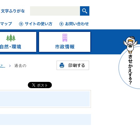
こと
過去の