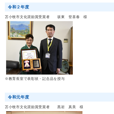
令和２年度
苫小牧市文化奨励賞受賞者 坂東 登喜春 様
※教育長室で表彰状・記念品を授与
令和元年度
苫小牧市文化奨励賞受賞者 黒岩 真美 様