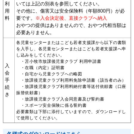
利
いては上記の別表を参照してください。
用
その他に、傷害又は安全保険料（年額800円）が必
料
要です。
※入会決定後、直接クラブへ納入
おやつの提供はありませんので、おやつ代相当額は
必要ありません。
各児童センターまたはこども若者支援課から以下の書類
を入手し、各児童センターまたはこども若者支援課へ申
し込みをしてください。
・
苫小牧市放課後児童クラブ 利用申請書
入
・
在職（内定）証明書
会
・
自宅から児童クラブへの略図
手
・
放課後児童クラブ利用料免除申請書（該当者のみ）
・
放課後児童クラブ利用料納付書等送付依頼書（口座
続
振替依頼書）
き
・
放課後児童クラブ入会同意書及び誓約書
・
スポーツ安全保険に係る誓約書
必要書類は下部に添付していますので、ダウンロードし
て使用してください。