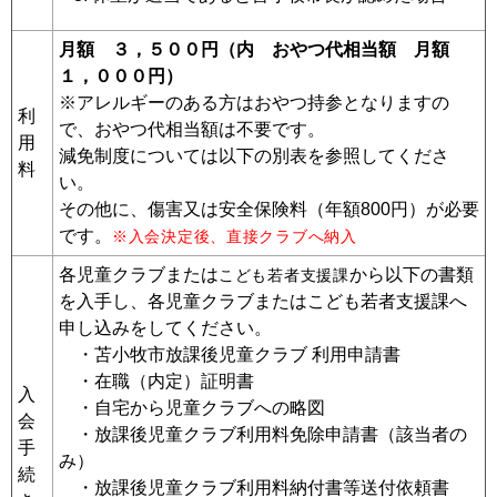
月額 ３，５００円（内 おやつ代相当額 月額
１，０００円）
※アレルギーのある方はおやつ持参となりますの
利
で、おやつ代相当額は不要です。
用
減免制度については以下の別表を参照してくださ
料
い。
その他に、傷害又は安全保険料（年額800円）が必要
です。
※入会決定後、直接クラブへ納入
各児童クラブまたは
から以下の書類
こども若者支援課
を入手し、各児童クラブまたはこども若者支援課へ
申し込みをしてください。
・苫小牧市放課後児童クラブ 利用申請書
・在職（内定）証明書
入
・自宅から児童クラブへの略図
会
・放課後児童クラブ利用料免除申請書（該当者の
手
み）
続
・放課後児童クラブ利用料納付書等送付依頼書