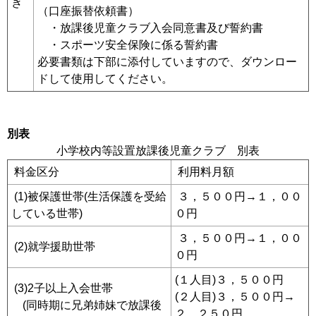
き
（口座振替依頼書）
・放課後児童クラブ入会同意書及び誓約書
・スポーツ安全保険に係る誓約書
必要書類は下部に添付していますので、ダウンロー
ドして使用してください。
別表
小学校内等設置放課後児童クラブ 別表
料金区分
利用料月額
(1)被保護世帯(生活保護を受給
３，５００円→１，００
している世帯)
０円
３，５００円→１，００
(2)就学援助世帯
０円
(１人目)３，５００円
(3)2子以上入会世帯
(２人目)３，５００円→
(同時期に兄弟姉妹で放課後
２，２５０円