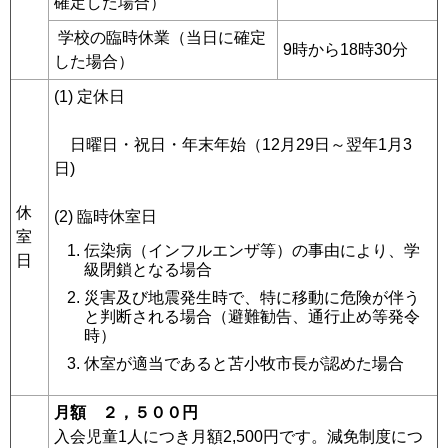
確定した場合）
学校の臨時休業（当日に確定
9時から18時30分
した場合）
(1) 定休日
日曜日・祝日・年末年始（12月29日～翌年1月3
日)
休
(2) 臨時休室日
室
伝染病（インフルエンザ等）の事由により、学
日
級閉鎖となる場合
災害及び地震発生時で、特に移動に危険が伴う
と判断される場合（避難勧告、通行止め等発令
時）
休室が適当であると苫小牧市長が認めた場合
月額 ２，５００円
入会児童1人につき月額2,500円です。減免制度につ