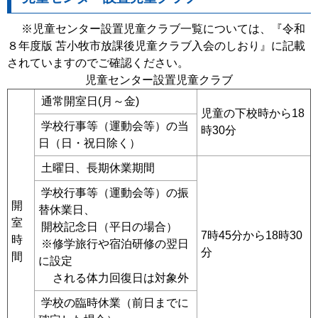
※児童センター設置児童クラブ一覧については、『令和
８年度版 苫小牧市放課後児童クラブ入会のしおり』に記載
されていますのでご確認ください。
児童センター設置児童クラブ
通常開室日(月～金)
児童の下校時から18
学校行事等（運動会等）の当
時30分
日（日・祝日除く）
土曜日、長期休業期間
学校行事等（運動会等）の振
開
替休業日、
室
開校記念日（平日の場合）
7時45分から18時30
時
※修学旅行や宿泊研修の翌日
分
間
に設定
される体力回復日は対象外
学校の臨時休業（前日までに