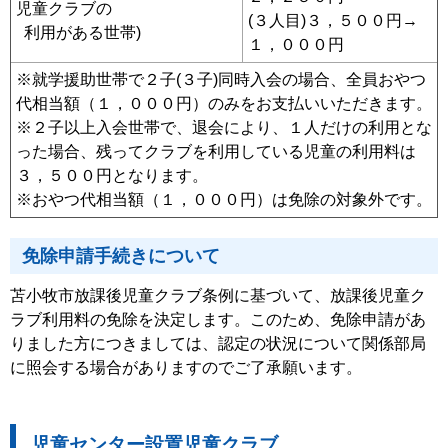
児童クラブの
(３人目)３，５００円→
利用がある世帯)
１，０００円
※就学援助世帯で２子(３子)同時入会の場合、全員おやつ
代相当額（１，０００円）のみをお支払いいただきます。
※２子以上入会世帯で、退会により、１人だけの利用とな
った場合、残ってクラブを利用している児童の利用料は
３，５００円となります。
※おやつ代相当額（１，０００円）は免除の対象外です。
免除申請手続きについて
苫小牧市放課後児童クラブ条例に基づいて、放課後児童ク
ラブ利用料の免除を決定します。このため、免除申請があ
りました方につきましては、認定の状況について関係部局
に照会する場合がありますのでご了承願います。
児童センター設置児童クラブ