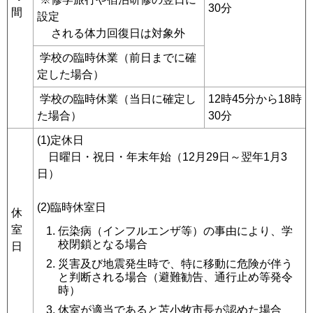
30分
間
設定
される体力回復日は対象外
学校の臨時休業（前日までに確
定した場合）
学校の臨時休業（当日に確定し
12時45分から18時
た場合）
30分
(1)定休日
日曜日・祝日・年末年始（12月29日～翌年1月3
日）
(2)臨時休室日
休
室
伝染病（インフルエンザ等）の事由により、学
校閉鎖となる場合
日
災害及び地震発生時で、特に移動に危険が伴う
と判断される場合（避難勧告、通行止め等発令
時）
休室が適当であると苫小牧市長が認めた場合