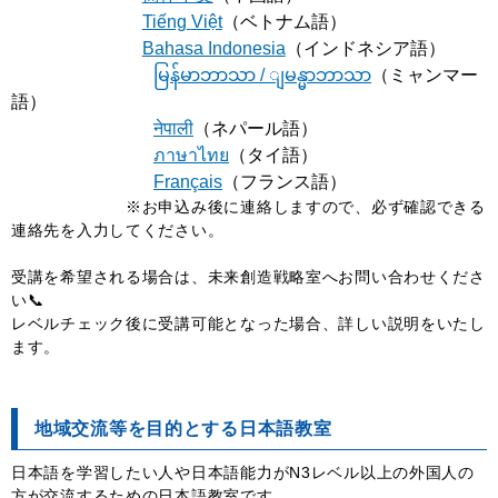
Tiếng
Việt
（ベトナム語）
Bahasa Indonesia
（インドネシア語）
မြန်မာဘာသာ / ျမန္မာဘာသာ
（ミャンマー
語）
नेपाली
（ネパール語）
ภาษาไทย
（タイ語）
Français
（フランス語）
※お申込み後に連絡しますので、必ず確認できる
連絡先を入力してください。
受講を希望される場合は、未来創造戦略室へお問い合わせくださ
い📞
レベルチェック後に受講可能となった場合、詳しい説明をいたし
ます。
地域交流等を目的とする日本語教室
日本語を学習したい人や日本語能力がN3レベル以上の外国人の
方が交流するための日本語教室です。