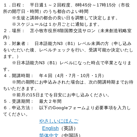
１．日程： 平日週１～２回程度、8時45分～17時15分（市役
所の開庁日・時間）のうち都合のよい時間
※生徒と講師の都合の良い日を調整して決定します。
※スケジュールは１か月ごとに通知します。
２．場所： 苫小牧市役所8階国際交流サロン（未来創造戦略室
内）
３．対象者： 日本語能力N3（B1）レベル未満の方（申し込み
をいただいた後、レベルチェックを行い、受講可能か決定いたし
ます。）
※日本語能力N3（B1）レベルになった時点で卒業となりま
す。
４．開講時期： 年４回（4月・7月・10月・1月）
※間の期間にお申込みされた場合は、次の開講時期までお待
ちいただきます。
※前月の15日までを目安にお申し込みください。
５．受講期間： 最大２年間
６．申込方法： 以下のGoogleフォームより必要事項を入力し
てください。
やさしいにほんご
English
（英語）
简体中文
（中国語）