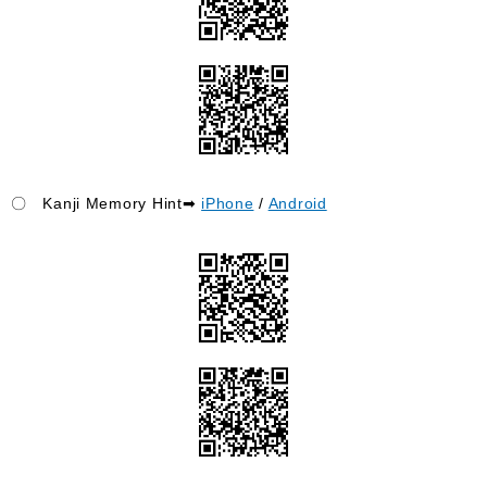
〇 Kanji Memory Hint➡
iPhone
/
Android