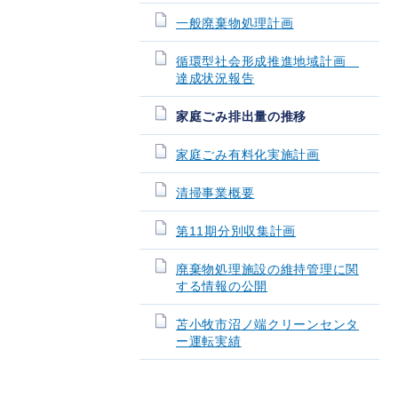
一般廃棄物処理計画
循環型社会形成推進地域計画
達成状況報告
家庭ごみ排出量の推移
家庭ごみ有料化実施計画
清掃事業概要
第11期分別収集計画
廃棄物処理施設の維持管理に関
する情報の公開
苫小牧市沼ノ端クリーンセンタ
ー運転実績