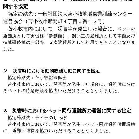
関する協定
協定締結先：
一般社団法人苫小牧地域職業訓練センター
運営協会（
苫小牧市新開町４丁目６番１２号）
苫小牧市内において、災害等が発生した場合に、
ペットの
避難所として実習棟（夢創館）、飼い主の避難所として本館及び
技能研修棟の一部を、
２次避難所として利用できることとなりま
した。
２
災害時における動物救護活動に関する協定
協定締結先：苫小牧獣医師会
苫小牧市内において、災害等が発生した場合に、避難所におけ
るペットの応急救護を協力いただけることとなりました。
災害時におけるペット同行避難所の運営に関する協定
３
協定締結先：ライラのしっぽ
苫小牧市内において、災害等が発生し
ペット同行避難所開設時
に、避難所運営を協力
いただけることとなりました。