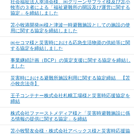
社会福祉法人幸清会様、㈱グリーンサプライ様及び苫小
牧市の３者による「福祉避難所の開設及び運営に関する
協定」を締結しました
苫小牧港開発㈱様と津波一時避難施設としての施設の使
用に関する協定を締結しました
㈱セコマ様と災害時における応急生活物資の供給等に関
する協定を締結しました
事業継続計画（BCP）の策定支援に関する協定を締結し
ました
災害時における避難所施設利用に関する協定締結 【苫
小牧念法寺】
王子コンテナー株式会社札幌工場様と災害時応援協定を
締結
株式会社ファーストメディア様と「災害時避難施設に係
る情報の提供に関する協定」を締結
苫小牧腎友会様・株式会社アペックス様と災害時応援協