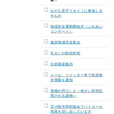
ながら見守りタイ！に参加しま
せんか
地域安全運動開始式（ふれあい
コンサート）
歳末地域安全集会
住まいの防犯対策
出前講座案内
メール、ツイッター等で犯罪発
生情報を通知
薬物の恐ろしさ～覚せい剤等乱
用される薬物～
苫小牧市防犯協会でパトロール
用具を貸し出しています