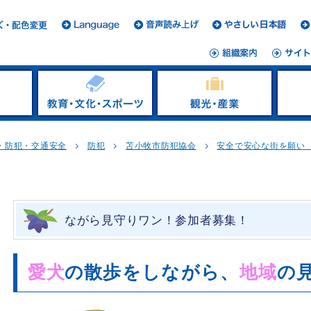
・防犯・交通安全
防犯
苫小牧市防犯協会
安全で安心な街を願い
ながら見守りワン！参加者募集！
愛犬
の
散歩をしながら、
地域
の