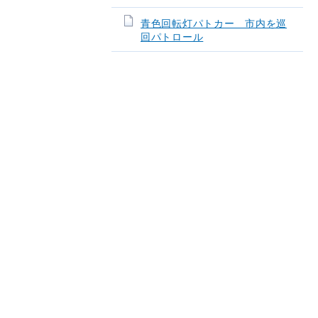
青色回転灯パトカー 市内を巡
回パトロール