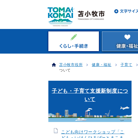
苫小牧市役所
健康・福祉
子育て
ついて
子ども・子育て支援新制度につ
いて
こども向けワークショップ「こ
ども・いけんひろばinとまこま