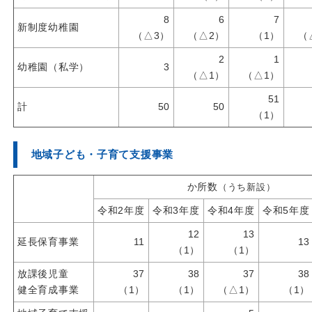
8
6
7
新制度幼稚園
（△3）
（△2）
（1）
（
2
1
幼稚園（私学）
3
（△1）
（△1）
51
計
50
50
（1）
地域子ども・子育て支援事業
か所数
（うち新設）
令和2年度
令和3年度
令和4年度
令和5年度
12
13
延長保育事業
11
13
（1）
（1）
放課後児童
37
38
37
38
健全育成事業
（1）
（1）
（△1）
（1）