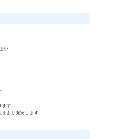
まい
す
す
ります
援をより充実します