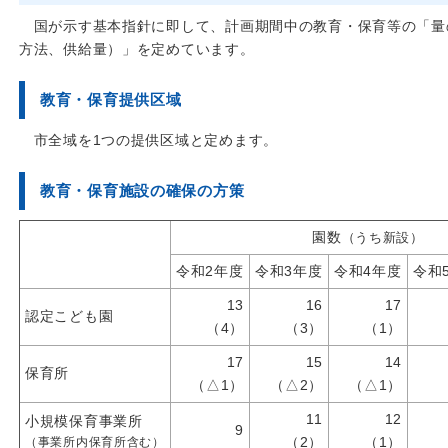
国が示す基本指針に即して、計画期間中の教育・保育等の「量
方法、供給量）」を定めています。
教育・保育提供区域
市全域を1つの提供区域と定めます。
教育・保育施設の確保の方策
園数
（うち新設）
令和2年度
令和3年度
令和4年度
令和
13
16
17
認定こども園
（4）
（3）
（1）
17
15
14
保育所
（△1）
（△2）
（△1）
11
12
小規模保育事業所
9
（2）
（1）
（事業所内保育所含む）