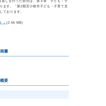
見直しを行った部分は、第４章 子ども・子
ります。「第2期苫小牧市子ども・子育て支
しております。
）」
(2.66 MB)
画書
概要