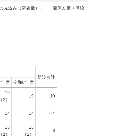
の見込み（需要量）」、「確保方策（供給
新設合計
5年度
令和6年度
19
19
10
（2）
14
14
△4
13
15
6
（1）
（2）