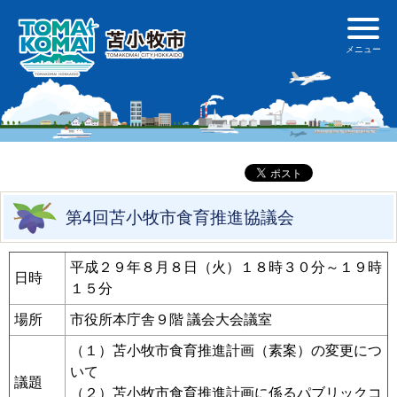
第4回苫小牧市食育推進協議会
平成２９年８月８日（火）１８時３０分～１９時
日時
１５分
場所
市役所本庁舎９階 議会大会議室
（１）苫小牧市食育推進計画（素案）の変更につ
いて
議題
（２）苫小牧市食育推進計画に係るパブリックコ