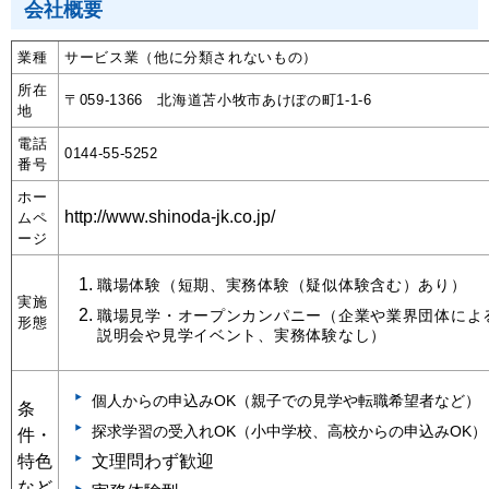
会社概要
業種
サービス業（他に分類されないもの）
所在
〒059-1366 北海道苫小牧市あけぼの町1-1-6
地
電話
0144-55-5252
番号
ホー
http://www.shinoda-jk.co.jp/
ムペ
ージ
職場体験（短期、実務体験（疑似体験含む）あり）
実施
職場見学・オープンカンパニー（企業や業界団体によ
形態
説明会や見学イベント、実務体験なし）
個人からの申込みOK（親子での見学や転職希望者など）
条
探求学習の受入れOK（小中学校、高校からの申込みOK）
件・
特色
文理問わず歓迎
など