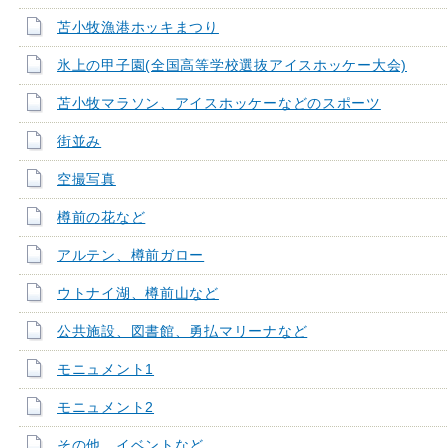
苫小牧漁港ホッキまつり
氷上の甲子園(全国高等学校選抜アイスホッケー大会)
苫小牧マラソン、アイスホッケーなどのスポーツ
街並み
空撮写真
樽前の花など
アルテン、樽前ガロー
ウトナイ湖、樽前山など
公共施設、図書館、勇払マリーナなど
モニュメント1
モニュメント2
その他、イベントなど