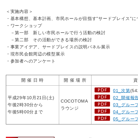
＜実施内容＞
・基本構想、基本計画、市民ホールが目指す"サードプレイス"に
・ワークショップ
－第一部 新しい市民ホールで行う活動の検討
－第二部 その活動ができる場所の検討
・事業アイデア、サードプレイスの説明パネル展示
・現市民会館周辺の模型展示
・参加者へのアンケート
開 催 日 時
開 催 場 所
01_次第
(54
平成29年10月21日(土)
02_開催報
COCOTOMA
午後2時30分から
03_グルー
ラウンジ
午後5時00分まで
04_グルー
05_グルー