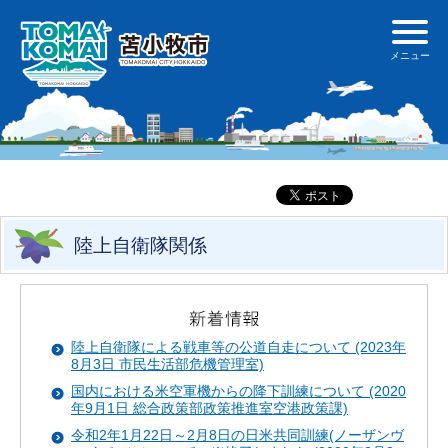
陸上自衛隊関係
陸上自衛隊による戦車等の公道自走について (2023年
8月3日 市民生活部危機管理室)
国内における米空軍機からの降下訓練について (2020
年9月1日 総合政策部政策推進室空港政策課)
令和2年1月22日～2月8日の日米共同訓練(ノーザンヴ