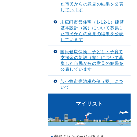
た市民からの意見の結果を公表
しています
末広町市営住宅（1-12-1）建替
基本設計（案）について募集し
た市民からの意見の結果を公表
しています
国民健康保険 子ども・子育て
支援金の新設（案）について募
集した市民からの意見の結果を
公表しています
苫小牧市宿泊税条例（案）につ
いて
マイリスト
登録されたページがありま