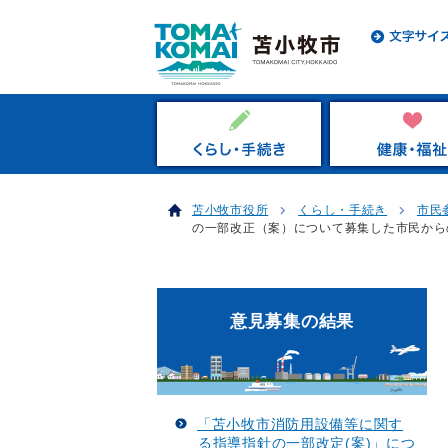
苫小牧市役所
くらし・手続き
市民
の一部改正（案）について募集した市民から
意見募集の結果
「苫小牧市消防用設備等に関す
る指導指針の一部改定(案)」につ