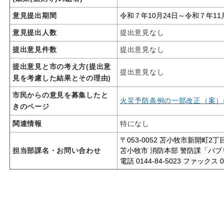
意見提出期間
令和７年10月24日～令和７年11月
意見提出人数
提出意見なし
提出意見件数
提出意見なし
提出意見と市の考え方(提出意
提出意見なし
見を考慮した結果とその理由)
市民からの意見を募集したと
火災予防条例の一部改正（案）
きのページ
関連情報
特になし
〒053-0052 苫小牧市新開町2丁
担当部課名・お問い合わせ
苫小牧市 消防本部 警防課「パ
電話 0144-84-5023 ファックス 01