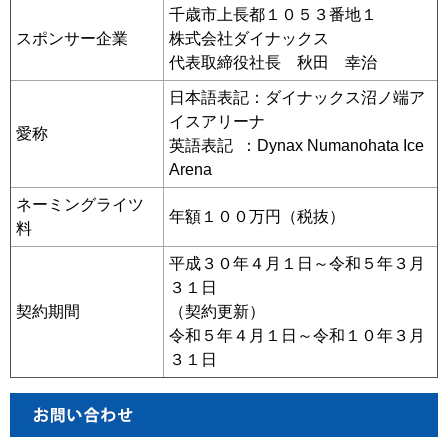
千歳市上長都１０５３番地１
スポンサー企業
株式会社ダイナックス
代表取締役社長 秋田 幸治
日本語表記：ダイナックス沼ノ端ア
イスアリーナ
愛称
英語表記 ：Dynax Numanohata Ice
Arena
ネーミングライツ
年額１００万円（税抜）
料
平成３０年４月１日～令和５年３月
３１日
契約期間
（契約更新）
令和５年４月１日～令和１０年３月
３１日