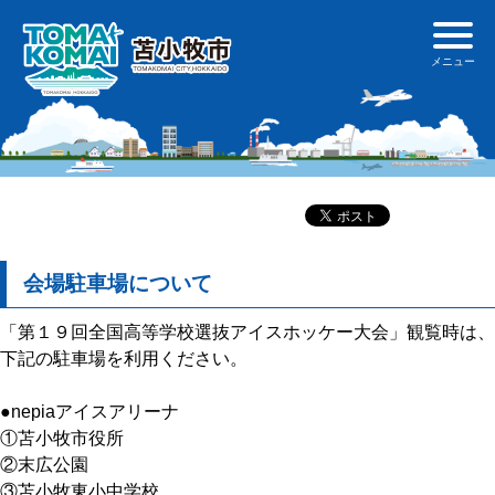
会場駐車場について
「第１９回全国高等学校選抜アイスホッケー大会」観覧時は、
下記の駐車場を利用ください。
●nepiaアイスアリーナ
①苫小牧市役所
②末広公園
③苫小牧東小中学校