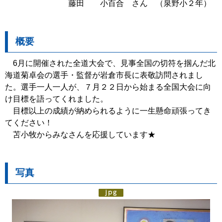
藤田 小百合 さん （泉野小２年）
概要
6月に開催された全道大会で、見事全国の切符を掴んだ北
海道菊卓会の選手・監督が岩倉市長に表敬訪問されまし
た。選手一人一人が、７月２２日から始まる全国大会に向
け目標を語ってくれました。
目標以上の成績が納められるように一生懸命頑張ってき
てください！
苫小牧からみなさんを応援しています★
写真