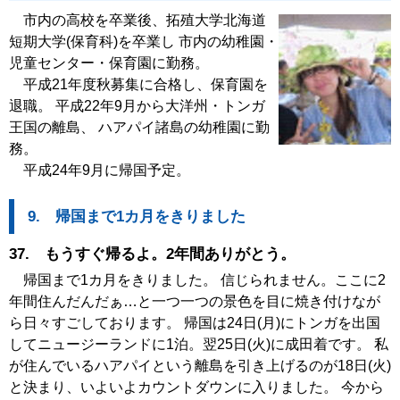
市内の高校を卒業後、拓殖大学北海道
短期大学(保育科)を卒業し 市内の幼稚園・
児童センター・保育園に勤務。
平成21年度秋募集に合格し、保育園を
退職。 平成22年9月から大洋州・トンガ
王国の離島、 ハアパイ諸島の幼稚園に勤
務。
平成24年9月に帰国予定。
9. 帰国まで1カ月をきりました
37. もうすぐ帰るよ。2年間ありがとう。
帰国まで1カ月をきりました。 信じられません。ここに2
年間住んだんだぁ…と一つ一つの景色を目に焼き付けなが
ら日々すごしております。 帰国は24日(月)にトンガを出国
してニュージーランドに1泊。翌25日(火)に成田着です。 私
が住んでいるハアパイという離島を引き上げるのが18日(火)
と決まり、いよいよカウントダウンに入りました。 今から