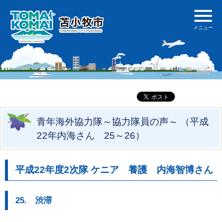
青年海外協力隊～協力隊員の声～ （平成
22年内海さん 25～26）
平成22年度2次隊 ケニア 養護 内海智博さん
25. 渋滞