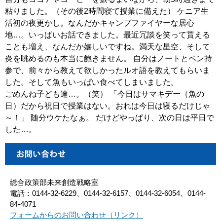
粘りました。（その後2時間寝て授業に備えた） ケニア生
活初の夜更かし。なんだかキャンプファイヤーな居心
地…。いっぱいお話できました。最近冗談を笑って貰える
ことも増え、なんだか嬉しいですね。満天な星空、そして
炎を眺めるのも本当に飽きません。 自分はノートとペン持
参で、前々から教えて欲しかったルオ語を教えてもらいま
した。そして魚もいっぱい食べてしまいました。
ごめんね子ども達…。（笑） 「今日はサマキデー（魚の
日）だから祝日で授業はない。おれは今日は寝るだけじゃ
～！」 随分ウケたなぁ。 だけどやっぱり、次の日は平日で
した…。
総合政策部未来創造戦略室
電話：0144-32-6229、0144-32-6157、0144-32-6054、0144-
84-4071
フォームからのお問い合わせ（リンク）