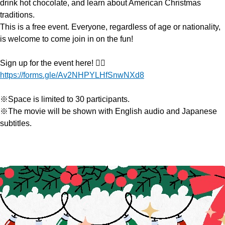
drink hot chocolate, and learn about American Christmas
traditions.
This is a free event. Everyone, regardless of age or nationality,
is welcome to come join in on the fun!
Sign up for the event here! 👇🏻
https://forms.gle/Av2NHPYLHfSnwNXd8
※Space is limited to 30 participants.
※The movie will be shown with English audio and Japanese
subtitles.