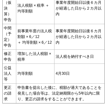
（仮
事業年度開始日以後６カ月
法人税額 × 税率 ＋
決
が経過した日から２カ月以
均等割額
算）
内
申告
中間
前事業年度の法人税
事業年度開始日以後６カ月
（予
割額 × 6／12
が経過した日から２カ月以
定）
＋ 均等割額 × 6／12
内
申告
修正
増加した法人税額 ×
法人税を納付すべき日
申告
税率
公益
法人
均等割額
4月30日
等
更正
申告書を提出した後に、税額が過大であることを
の請
発見した場合等は、法定納期限から5年以内に限
求
り、更正の請求をすることができます。