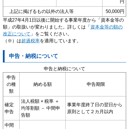
円
上記に掲げるもの以外の法人等
50,000円
平成27年4月1日以後に開始する事業年度から「資本金等の
額」の取扱いが変わりました。詳しくは「
資本金等の額の
改正について
」をご覧ください。
（※）は
超過税率
を適用しています。
申告・納税について
申告と納税について
申告
の種
納める額
申告期限
類
法人税額 × 税率 ＋
確定
事業年度終了日の翌日から
均等割額 － 中間申
申告
原則として２カ月以内
告額
中間