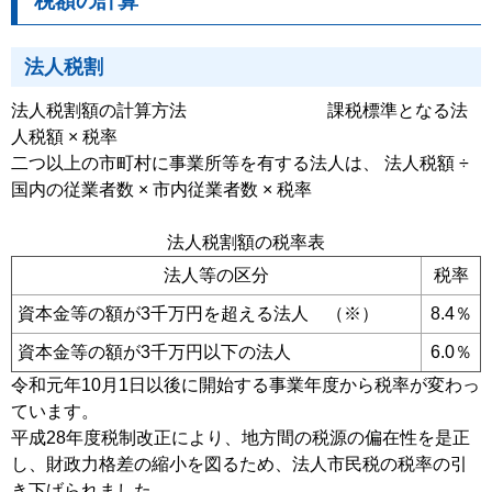
税額の計算
法人税割
法人税割額の計算方法 課税標準となる法
人税額 × 税率
二つ以上の市町村に事業所等を有する法人は、 法人税額 ÷
国内の従業者数 × 市内従業者数 × 税率
法人税割額の税率表
法人等の区分
税率
資本金等の額が3千万円を超える法人 （※）
8.4％
資本金等の額が3千万円以下の法人
6.0％
令和元年10月1日以後に開始する事業年度から税率が変わっ
ています。
平成28年度税制改正により、地方間の税源の偏在性を是正
し、財政力格差の縮小を図るため、法人市民税の税率の引
き下げられました。