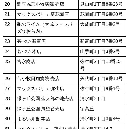
20
勤医協苫小牧病院 売店
見山町1丁目8番23号
21
マックスバリュ 新花園店
花園町1丁目6番20号
22
靴のライム（大成ショッパー
大成町1丁目1番2号
ズびおら内）
23
甚べい 新富店
新富町1丁目7番20号
24
甚べい 本店
山手町1丁目3番2号
25
宮永商店
弥生町2丁目13番15
号
26
苫小牧日翔病院 売店
矢代町2丁目9番13号
27
マックスバリュ 弥生店
弥生町1丁目9番1号
28
緑ヶ丘公園 金太郎の池売店
清水町3丁目
29
緑ヶ丘公園 展望台売店
字高丘
30
まるい弁当 本店
清水町2丁目3番4号
31
マックスバリュ 苫小牧清水
清水町1丁目4-3