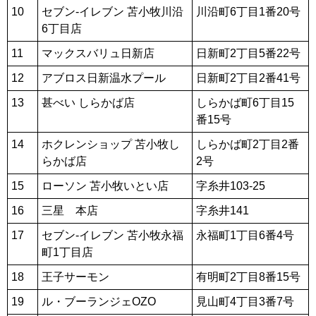
10
セブン-イレブン 苫小牧川沿
川沿町6丁目1番20号
6丁目店
11
マックスバリュ日新店
日新町2丁目5番22号
12
アブロス日新温水プール
日新町2丁目2番41号
13
甚べい しらかば店
しらかば町6丁目15
番15号
14
ホクレンショップ 苫小牧し
しらかば町2丁目2番
らかば店
2号
15
ローソン 苫小牧いとい店
字糸井103-25
16
三星 本店
字糸井141
17
セブン‐イレブン 苫小牧永福
永福町1丁目6番4号
町1丁目店
18
王子サーモン
有明町2丁目8番15号
19
ル・ブーランジェOZO
見山町4丁目3番7号