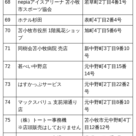
68
nepiaアイスアリーナ 苫小牧
若草町2丁目4番1号
市スポーツ協会
69
ホテル杉田
表町4丁目2番4号
70
苫小牧市役所 1階風花ショッ
旭町4丁目5番6号
プ
71
同樹会苫小牧病院 売店
新中野町3丁目9番10
号
72
甚べい中野店
元中野町4丁目15番
14号
73
はすかっぷサービス
元中野町2丁目22番2
号
74
マックスバリュ 支笏湖通り
元中野町2丁目8番10
店
号
75
（株）トートー事務機
苫小牧市元中野町4丁
※店頭販売はしておりません
目12番12号