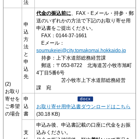
法
代金の振込前に
、FAX・Eメール・持参・郵
送のいずれかの方法で下記のお取り寄せ用
申
申込書をご提出ください。
込
FAX：0144-37-1661
方
Eメール：
法
soumukeiei@city.tomakomai.hokkaido.jp
と
持参：上下水道部総務経営課
申
郵送：〒053-8722 北海道苫小牧市旭町
込
4丁目5番6号
先
苫小牧市上下水道部総務経営
(2)
課 宛
お取り
寄せを
申
ご希望
込
お取り寄せ用申込書ダウンロードはこちら
の場合
書
(30.18 KB)
申込み後、申込書記載の口座に代金をお振
支
込みください。