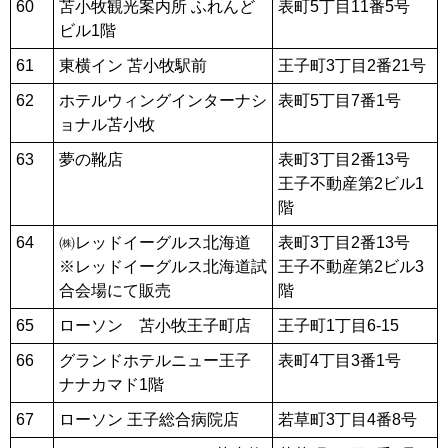
60
苫小牧観光案内所 ふれんど
表町5丁目11番5号
ビル1階
61
東横イン 苫小牧駅前
王子町3丁目2番21号
62
ホテルウィングインターナシ
表町5丁目7番1号
ョナル苫小牧
63
夢の靴店
表町3丁目2番13号
王子不動産第2ビル1
階
64
㈱レッドイーグルス北海道
表町3丁目2番13号
※レッドイーグルス北海道試
王子不動産第2ビル3
合会場にて販売
階
65
ローソン 苫小牧王子町店
王子町1丁目6-15
66
グランドホテルニュー王子
表町4丁目3番1号
ナナカマド1階
67
ローソン 王子総合病院店
若草町3丁目4番8号