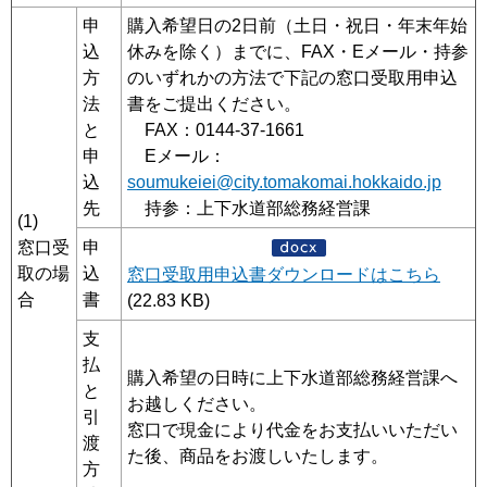
申
購入希望日の2日前（土日・祝日・年末年始
込
休みを除く）までに、FAX・Eメール・持参
方
のいずれかの方法で下記の窓口受取用申込
法
書をご提出ください。
と
FAX：0144-37-1661
申
Eメール：
込
soumukeiei@city.tomakomai.hokkaido.jp
先
持参：上下水道部総務経営課
(1)
窓口受
申
取の場
込
窓口受取用申込書ダウンロードはこちら
合
書
(22.83 KB)
支
払
購入希望の日時に上下水道部総務経営課へ
と
お越しください。
引
窓口で現金により代金をお支払いいただい
渡
た後、商品をお渡しいたします。
方