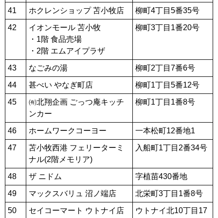
41
ホクレンショップ 苫小牧店
柳町4丁目5番35号
42
イオンモール 苫小牧
柳町3丁目1番20号
・1階 食品売場
・2階 エムアイプラザ
43
なごみの湯
柳町2丁目7番6号
44
甚べい やなぎ町店
柳町1丁目5番12号
45
㈲北翔企画 ごっつ庵キッチ
柳町1丁目1番8号
ンカー
46
ホームワークコーヨー
一本松町12番地1
47
苫小牧西港 フェリーターミ
入船町1丁目2番34号
ナル(2階メモリア)
48
ザ ニドム
字植苗430番地
49
マックスバリュ 沼ノ端店
北栄町3丁目1番8号
50
セイコーマート ウトナイ店
ウトナイ北10丁目17