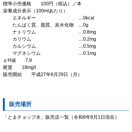
標準小売価格 100円（税込）／本
栄養成分表示（100mlあたり）
エネルギー …0kcal
たんぱく質、脂質、炭水化物 …0g
ナトリウム …0.8mg
カリウム …0.2mg
カルシウム …0.5mg
マグネシウム …0.1mg
ｐH値 7.9
硬度 18mg/l
販売開始 平成27年6月29日（月）
販売場所
「とまチョップ水」販売店一覧（令和6年8月1日現在）