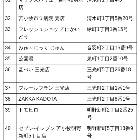
店
32
苫小牧市立病院 売店
清水町1丁目5番20号
33
フレッシュショップ にかい
緑町1丁目1番15号
どう
34
みゅ～じっく じゅん
音羽町2丁目15番9号
35
公園湯
泉町1丁目2番10号
36
甚べい 三光店
三光町5丁目26番18
号
37
フルールブラン 三光店
三光町2丁目1番1号
38
ZAKKA KADOTA
三光町2丁目8番1号
39
トモヒロ
明野新町2丁目2番25
号
40
セブン‐イレブン 苫小牧明野
明野新町5丁目13番9
新町5丁目店
号