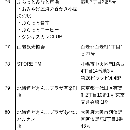
76
ぷらっとみなと市場
港町2丁目2番5号
・おみやげ屋海の香かき小屋
海の駅
・ぷらっと食堂
・ぷらっとコーヒー
・ジンギスカンCLUB
77
白老観光協会
白老郡白老町1丁目1
番21号
78
STORE TM
札幌市中央区南1条西
4丁目14番地3号
第26ビックビル4階
79
北海道どさんこプラザ有楽町
東京都千代田区有楽
店
町2丁目10番1号 東京
交通会館 1階
80
北海道どさんこプラザあべの
大阪府大阪市阿倍野
ハルカス
区阿倍野筋1丁目1番
店
43号