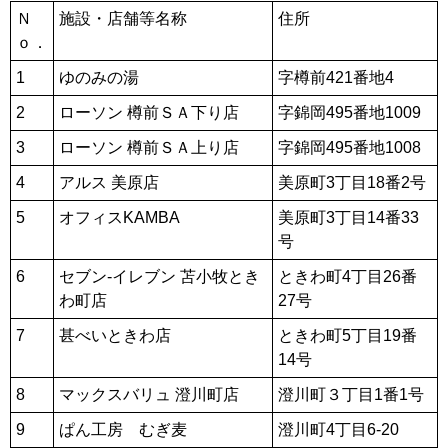
Ｎ
施設・店舗等名称
住所
ｏ．
1
ゆのみの湯
字樽前421番地4
2
ローソン 樽前ＳＡ下り店
字錦岡495番地1009
3
ローソン 樽前ＳＡ上り店
字錦岡495番地1008
4
アルス 美原店
美原町3丁目18番2号
5
オフィスKAMBA
美原町3丁目14番33
号
6
セブン‐イレブン 苫小牧とき
ときわ町4丁目26番
わ町店
27号
7
甚べいときわ店
ときわ町5丁目19番
14号
8
マックスバリュ 澄川町店
澄川町３丁目1番1号
9
ぱん工房 むぎ麦
澄川町4丁目6-20