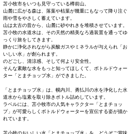
苫小牧市をいつも見守っている樽前山。
山麓に広がる森は、落葉や枯葉が幾重にもなって降り注ぐ
雨や雪をやさしく蓄えています。
山は太古の昔から、山麓に砂やれきを堆積させています。
苫小牧の水道水は、その天然の精美なろ過装置を通ってゆ
っくり旅をしてきます。
静かに浄化されながら炭酸ガスやミネラルが与えられ「お
いしい水」が創られます。
のどごし、清涼感、そして何より安全性。
そんな素敵な水をもっと知ってほしくて、ボトルドウォー
ター「とまチョップ水」ができました。
「とまチョップ水」は、幌内川、勇払川の水を浄化した水
道水から塩素を取り除きボトル詰めしています。
ラベルには、苫小牧市の人気キャラクター「とまチョッ
プ」が可愛らしくボトルドウォーターを宣伝する姿が描か
れています。
苫小牧のおいしい水「とまチョップ水」を、どうぞご賞味