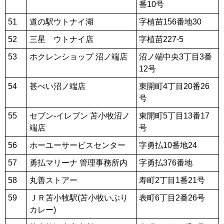
番10号
51
道の駅ウトナイ湖
字植苗156番地30
52
三星 ウトナイ店
字植苗227-5
53
ホクレンショップ 沼ノ端店
沼ノ端中央3丁目3番
12号
54
甚べい沼ノ端店
東開町4丁目20番26
号
55
セブン‐イレブン 苫小牧沼ノ
東開町5丁目13番17
端店
号
56
ホーユーサービスセンター
字勇払10番地24
57
勇払マリーナ 管理事務所内
字勇払376番地
58
丸善ストアー
寿町2丁目1番21号
59
ＪＲ苫小牧駅(苫小牧いぶり
表町6丁目2番26号
カレー)