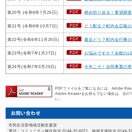
第20号 (令和6年7月25日)
締め切り迫る！要望調査
第21号 (令和6年10月7日)
どう配る？町内会広報の
第22号(令和6年11月25日)
最近どう？町内会行事の
第23号(令和7年1月27日)
お悩みですか？会館のL
第24号(令和7年3月25日)
今年こそ！合同事業の巻
PDFファイルをご覧になるには、Adobe Re
Adobe Readerをお持ちでない場合は、左の"
い。
市民生活部地域活動支援室
電話：コミュニティ施設担当:0144-32-6071、地域支援担当:0144-32-