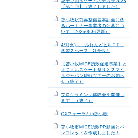
親子で知るゲームのチカラ2025
【第１回】（終了しました）
苫小牧駅前再整備基本計画に係
るパートナー事業者の公募につ
いて（20250806更新）
4/1(火)～ ふれんどビル２F
学習スペース OPEN！
【苫小牧MICE誘致促進事業】と
まこまいスケート祭りとスマイ
ルジャパン観戦ツアーのお知ら
せ（終了）
プログラミング体験会を開催し
ます！（終了）
GXフォーラムin苫小牧
苫小牧市MICE誘致PR動画とパ
ンフレットを作成しました！