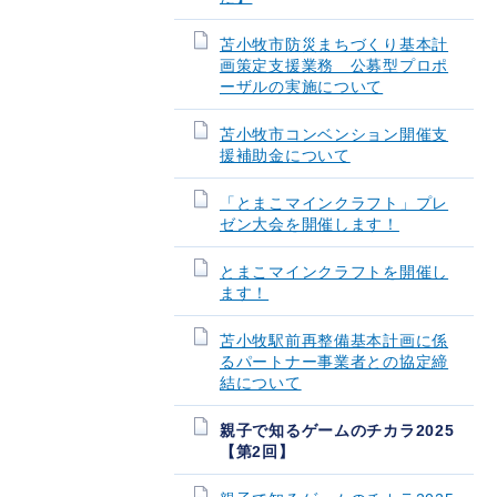
苫小牧市防災まちづくり基本計
画策定支援業務 公募型プロポ
ーザルの実施について
苫小牧市コンベンション開催支
援補助金について
「とまこマインクラフト」プレ
ゼン大会を開催します！
とまこマインクラフトを開催し
ます！
苫小牧駅前再整備基本計画に係
るパートナー事業者との協定締
結について
親子で知るゲームのチカラ2025
【第2回】