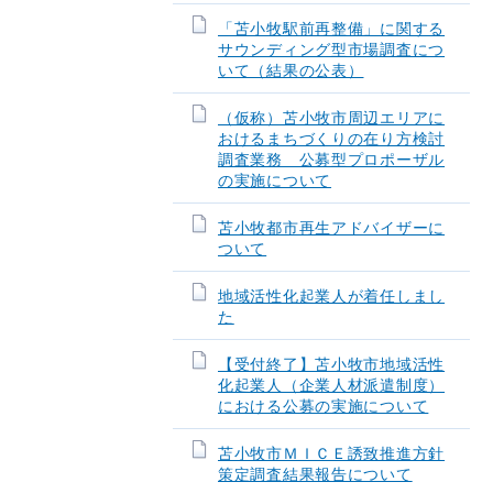
「苫小牧駅前再整備」に関する
サウンディング型市場調査につ
いて（結果の公表）
（仮称）苫小牧市周辺エリアに
おけるまちづくりの在り方検討
調査業務 公募型プロポーザル
の実施について
苫小牧都市再生アドバイザーに
ついて
地域活性化起業人が着任しまし
た
【受付終了】苫小牧市地域活性
化起業人（企業人材派遣制度）
における公募の実施について
苫小牧市ＭＩＣＥ誘致推進方針
策定調査結果報告について