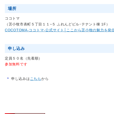
場所
ココトマ
（苫小牧市表町５丁目１１−５ ふれんどビル･テナント棟 1F）
COCOTOMA-ココトマ-公式サイト│ここから苫小牧の魅力を発
申し込み
定員５０名（先着順）
参加無料です
申し込みは
こちら
から