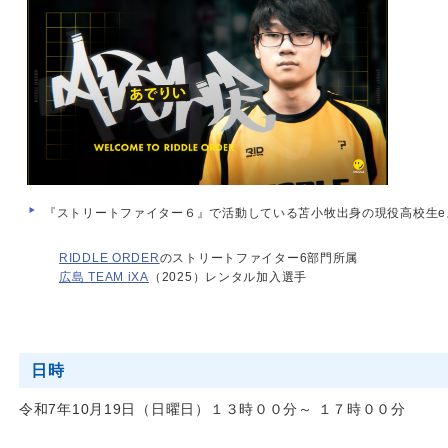
『ストリートファイター６』で活動している苫小牧出身の現役高校生e
RIDDLE ORDER
のストリートファイター6部門所属
広島 TEAM iXA
（2025）レンタル加入選手
日時
令和7年10月19日（日曜日）１３時００分～ １７時００分