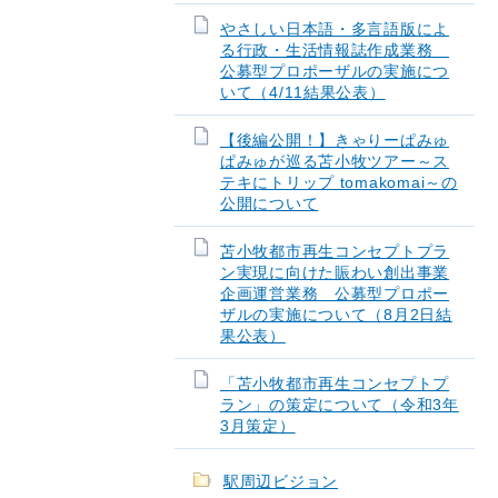
やさしい日本語・多言語版によ
る行政・生活情報誌作成業務
公募型プロポーザルの実施につ
いて（4/11結果公表）
【後編公開！】きゃりーぱみゅ
ぱみゅが巡る苫小牧ツアー～ス
テキにトリップ tomakomai～の
公開について
苫小牧都市再生コンセプトプラ
ン実現に向けた賑わい創出事業
企画運営業務 公募型プロポー
ザルの実施について（8月2日結
果公表）
「苫小牧都市再生コンセプトプ
ラン」の策定について（令和3年
3月策定）
駅周辺ビジョン