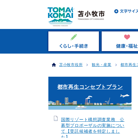
苫小牧市役所
観光・産業
都市再生
都市再生コンセプトプラン
国際リゾート構想調査業務 公
募型プロポーザルの実施につい
て【受託候補者を特定しまし
た】