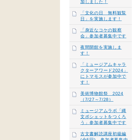
加しました！
「文化の日 無料観覧
日」を実施します！
「身近なコケの観察
会」参加者募集中です
夜間開館を実施しま
す！
「ミュージアムキャラ
クターアワード2024」
にトマモスが参加中で
す！
美術博物館祭 2024
（7/27～7/28）
ミュージアムラボ「縄
文ポシェットをつくろ
う」参加者募集中です
古文書解読講座初級編
(全5回) 参加者募集中