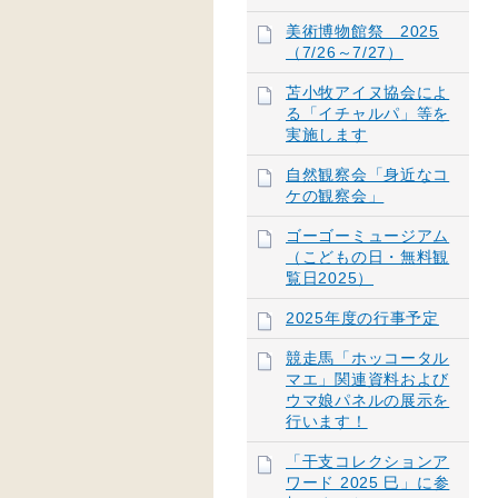
美術博物館祭 2025
（7/26～7/27）
苫小牧アイヌ協会によ
る「イチャルパ」等を
実施します
自然観察会「身近なコ
ケの観察会」
ゴーゴーミュージアム
（こどもの日・無料観
覧日2025）
2025年度の行事予定
競走馬「ホッコータル
マエ」関連資料および
ウマ娘パネルの展示を
行います！
「干支コレクションア
ワード 2025 巳」に参