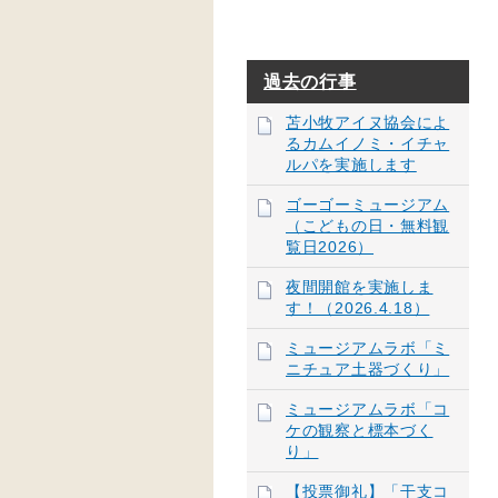
過去の行事
苫小牧アイヌ協会によ
るカムイノミ・イチャ
ルパを実施します
ゴーゴーミュージアム
（こどもの日・無料観
覧日2026）
夜間開館を実施しま
す！（2026.4.18）
ミュージアムラボ「ミ
ニチュア土器づくり」
ミュージアムラボ「コ
ケの観察と標本づく
り」
【投票御礼】「干支コ