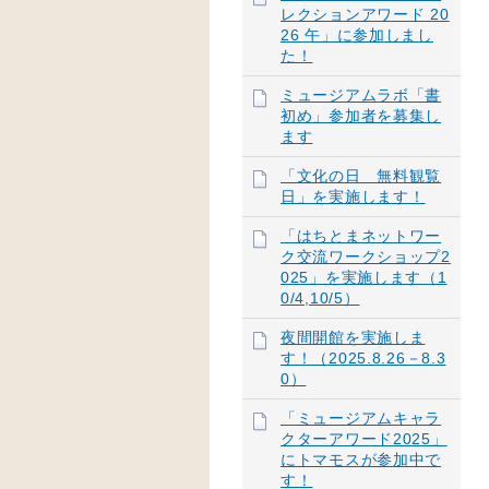
レクションアワード 20
26 午」に参加しまし
た！
ミュージアムラボ「書
初め」参加者を募集し
ます
「文化の日 無料観覧
日」を実施します！
「はちとまネットワー
ク交流ワークショップ2
025」を実施します（1
0/4,10/5）
夜間開館を実施しま
す！（2025.8.26－8.3
0）
「ミュージアムキャラ
クターアワード2025」
にトマモスが参加中で
す！