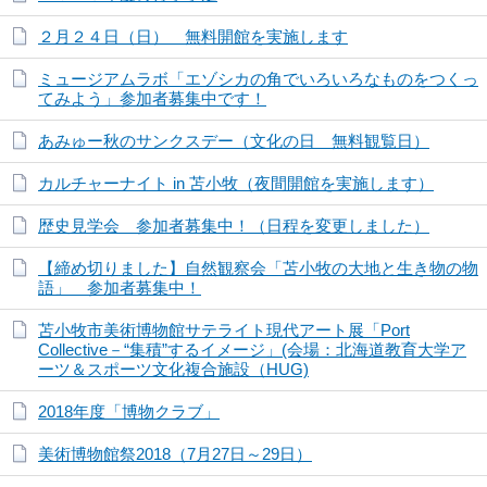
２月２４日（日） 無料開館を実施します
ミュージアムラボ「エゾシカの角でいろいろなものをつくっ
てみよう」参加者募集中です！
あみゅー秋のサンクスデー（文化の日 無料観覧日）
カルチャーナイト in 苫小牧（夜間開館を実施します）
歴史見学会 参加者募集中！（日程を変更しました）
【締め切りました】自然観察会「苫小牧の大地と生き物の物
語」 参加者募集中！
苫小牧市美術博物館サテライト現代アート展「Port
Collective－“集積”するイメージ」(会場：北海道教育大学ア
ーツ＆スポーツ文化複合施設（HUG)
2018年度「博物クラブ」
美術博物館祭2018（7月27日～29日）