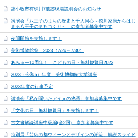
苫小牧市有珠川7遺跡現場説明会のお知らせ
講演会「八王子のまちの歴史と千人同心～徳川家康からはじ
まる八王子のまちづくり～」の参加者募集中です
夜間開館を実施します！
美術博物館祭 2023（7/29～7/30）
あみゅー10周年！ こどもの日・無料観覧日2023
2023（令和5）年度 美術博物館大学講座
2023年度の行事予定
講演会「私が聞いたアイヌの物語」参加者募集中です
「文化の日 無料観覧日」を実施します！
古文書解読講座中級編(全2回) 参加者募集中です
特別展「芸術の都ウィーンとデザインの潮流」解説スライド