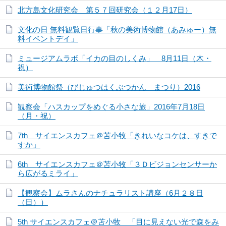
北方島文化研究会 第５７回研究会（１２月17日）
文化の日 無料観覧日行事「秋の美術博物館（あみゅー）無
料イベントデイ」
ミュージアムラボ「イカの目のしくみ」 8月11日（木・
祝）
美術博物館祭（びじゅつはくぶつかん まつり）2016
観察会「ハスカップをめぐる小さな旅」2016年7月18日
（月・祝）
7th サイエンスカフェ＠苫小牧「きれいなコケは、すきで
すか」
6th サイエンスカフェ＠苫小牧「３Ｄビジョンセンサーか
ら広がるミライ」
【観察会】ムラさんのナチュラリスト講座（6月２８日
（日））
5th サイエンスカフェ＠苫小牧 「目に見えない光で森をみ