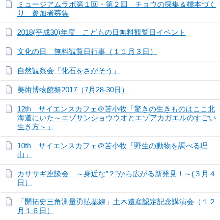
ミュージアムラボ第１回・第２回 チョウの採集＆標本づく
り 参加者募集
2018(平成30)年度 こどもの日無料観覧日イベント
文化の日 無料観覧日行事（１１月３日）
自然観察会「化石をさがそう」
美術博物館祭2017（7月28-30日）
12th サイエンスカフェ＠苫小牧「驚きの生きものはここ北
海道にいた～エゾサンショウウオとエゾアカガエルのすごい
生き方～」
10th サイエンスカフェ＠苫小牧「野生の動物を調べる理
由」
カササギ座談会 ～身近な”？”から広がる新発見！～(３月４
日）
「開拓史三角測量勇払基線」土木遺産認定記念講演会（１２
月１６日）