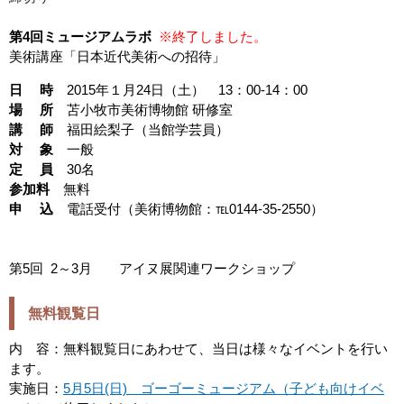
第4回ミュージアムラボ
※終了しました。
美術講座「日本近代美術への招待」
日 時
2015年１月24日（土） 13：00-14：00
場 所
苫小牧市美術博物館 研修室
講 師
福田絵梨子（当館学芸員）
対 象
一般
定 員
30名
参加料
無料
申 込
電話受付（美術博物館：℡0144-35-2550）
第5回 2～3月 アイヌ展関連ワークショップ
無料観覧日
内 容：無料観覧日にあわせて、当日は様々なイベントを行い
ます。
実施日：
5月5日(日) ゴーゴーミュージアム（子ども向けイベ