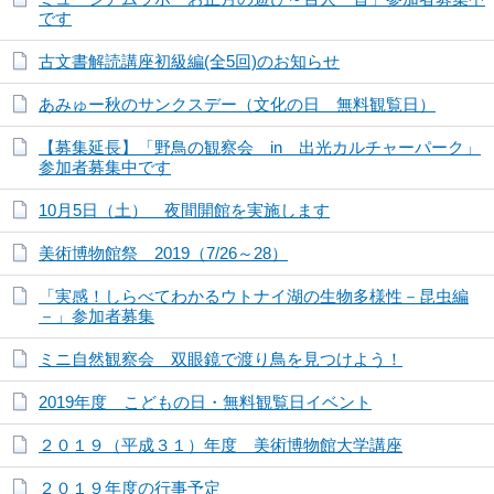
です
古文書解読講座初級編(全5回)のお知らせ
あみゅー秋のサンクスデー（文化の日 無料観覧日）
【募集延長】「野鳥の観察会 in 出光カルチャーパーク」
参加者募集中です
10月5日（土） 夜間開館を実施します
美術博物館祭 2019（7/26～28）
「実感！しらべてわかるウトナイ湖の生物多様性－昆虫編
－」参加者募集
ミニ自然観察会 双眼鏡で渡り鳥を見つけよう！
2019年度 こどもの日・無料観覧日イベント
２０１９（平成３１）年度 美術博物館大学講座
２０１９年度の行事予定