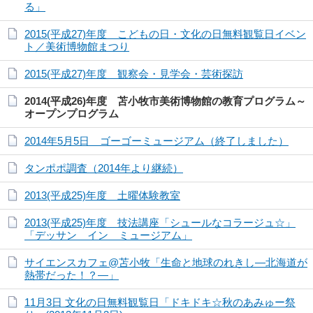
る」
2015(平成27)年度 こどもの日・文化の日無料観覧日イベン
ト／美術博物館まつり
2015(平成27)年度 観察会・見学会・芸術探訪
2014(平成26)年度 苫小牧市美術博物館の教育プログラム～
オープンプログラム
2014年5月5日 ゴーゴーミュージアム（終了しました）
タンポポ調査（2014年より継続）
2013(平成25)年度 土曜体験教室
2013(平成25)年度 技法講座「シュールなコラージュ☆」
「デッサン イン ミュージアム」
サイエンスカフェ@苫小牧「生命と地球のれきし―北海道が
熱帯だった！？―」
11月3日 文化の日無料観覧日「ドキドキ☆秋のあみゅー祭