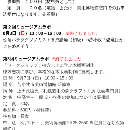
参加費 １００円（材料費として）
定 員 ２０名（電話 または 美術博物館窓口でのお申
込受付になります。先着順）
第２回ミュージアムラボ
8月3日（
日
）13：00～16：00
※終了しました。
恐竜パラタクソノミスト養成講座（初級）in苫小牧「恐竜はか
せをめざそう！」
第3回ミュージアムラボ
※終了しました。
「ワークショップ：棟方志功に学ぶ木版画制作」
棟方志功に学び、
本格的な
木版画制作に挑戦
します
。
日 時：9月7日（日） 10:00～15：00
場 所：苫小牧市美術博物館 研修室
講 師：上田政臣氏（札幌芸術の森クラフト工房 版画専門員）
対 象：中高生～一般 ※小学生の参加については要相談
定 員：20名
参加料：500円（材料費）
持ち物：昼食
申 込：8月12日～、美術博物館Tel 35-2550 ※定員になり次第
締切り