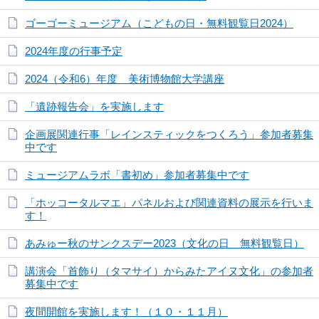
ゴーゴーミュージアム（こどもの日・無料観覧日2024）
2024年度の行事予定
2024（令和6）年度 美術博物館大学講座
「遺跡報告会」を実施します
企画展関連行事「レインスティックをつくろう」参加者募集
中です
ミュージアムラボ「書初め」参加者募集中です
「ホッコータルマエ」パネルおよび関連資料の展示を行いま
す！
あみゅー秋のサンクスデー2023（文化の日 無料観覧日）
講演会「首飾り（タマサイ）からみたアイヌ文化」の参加者
募集中です
夜間開館を実施します！（１０・１１月）