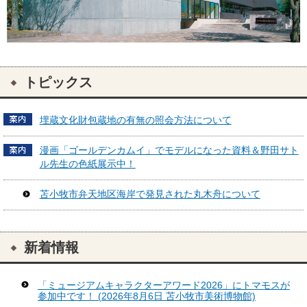
トピックス
埋蔵文化財包蔵地の有無の照会方法について
漫画「ゴールデンカムイ」でモデルになった資料＆野田サト
ル先生の色紙展示中！
苫小牧市弁天地区海岸で発見された丸木舟について
新着情報
「ミュージアムキャラクターアワード2026」にトマモスが
参加中です！ (2026年8月6日 苫小牧市美術博物館)