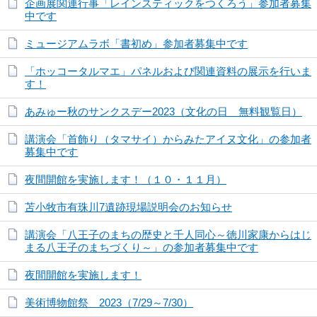
企画展関連行事「レインスティックをつくろう」参加者募集
中です
ミュージアムラボ「書初め」参加者募集中です
「ホッコータルマエ」パネルおよび関連資料の展示を行いま
す！
あみゅー秋のサンクスデー2023（文化の日 無料観覧日）
講演会「首飾り（タマサイ）からみたアイヌ文化」の参加者
募集中です
夜間開館を実施します！（１０・１１月）
苫小牧市有珠川7遺跡現場説明会のお知らせ
講演会「八王子のまちの歴史と千人同心～徳川家康からはじ
まる八王子のまちづくり～」の参加者募集中です
夜間開館を実施します！
美術博物館祭 2023（7/29～7/30）