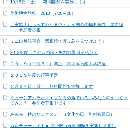
10月5日（土） 夜間開館を実施します
美術博物館祭 2019（7/26～28）
「実感！しらべてわかるウトナイ湖の生物多様性－昆虫編
－」参加者募集
ミニ自然観察会 双眼鏡で渡り鳥を見つけよう！
2019年度 こどもの日・無料観覧日イベント
２０１９（平成３１）年度 美術博物館大学講座
２０１９年度の行事予定
２月２４日（日） 無料開館を実施します
ミュージアムラボ「エゾシカの角でいろいろなものをつくっ
てみよう」参加者募集中です！
あみゅー秋のサンクスデー（文化の日 無料観覧日）
カルチャーナイト in 苫小牧（夜間開館を実施します）