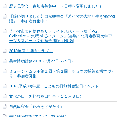
歴史見学会 参加者募集中！（日程を変更しました）
【締め切りました】自然観察会「苫小牧の大地と生き物の物
語」 参加者募集中！
苫小牧市美術博物館サテライト現代アート展「Port
Collective－“集積”するイメージ」(会場：北海道教育大学ア
ーツ＆スポーツ文化複合施設（HUG)
2018年度「博物クラブ」
美術博物館祭2018（7月27日～29日）
ミュージアムラボ第１回・第２回 チョウの採集＆標本づく
り 参加者募集
2018(平成30)年度 こどもの日無料観覧日イベント
文化の日 無料観覧日行事（１１月３日）
自然観察会「化石をさがそう」
美術博物館祭2017（7月28-30日）