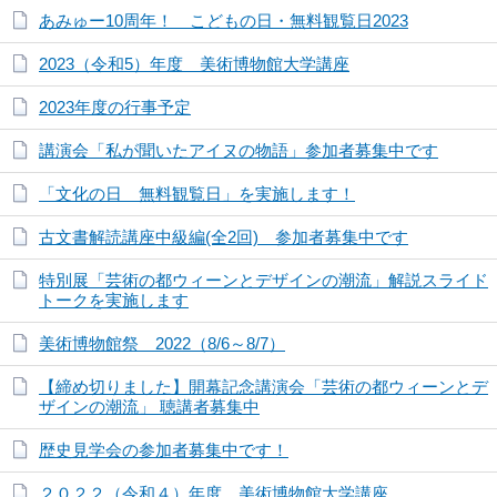
あみゅー10周年！ こどもの日・無料観覧日2023
2023（令和5）年度 美術博物館大学講座
2023年度の行事予定
講演会「私が聞いたアイヌの物語」参加者募集中です
「文化の日 無料観覧日」を実施します！
古文書解読講座中級編(全2回) 参加者募集中です
特別展「芸術の都ウィーンとデザインの潮流」解説スライド
トークを実施します
美術博物館祭 2022（8/6～8/7）
【締め切りました】開幕記念講演会「芸術の都ウィーンとデ
ザインの潮流」 聴講者募集中
歴史見学会の参加者募集中です！
２０２２（令和４）年度 美術博物館大学講座