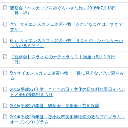
観察会「ハスカップをめぐる小さな旅」2016年7月18日
（月・祝）
7th サイエンスカフェ＠苫小牧「きれいなコケは、すきで
すか」
6th サイエンスカフェ＠苫小牧「３Ｄビジョンセンサーか
ら広がるミライ」
【観察会】ムラさんのナチュラリスト講座（6月２８日
（日））
5th サイエンスカフェ＠苫小牧 「目に見えない光で森をみ
る」
2015(平成27)年度 こどもの日・文化の日無料観覧日イベン
ト／美術博物館まつり
2015(平成27)年度 観察会・見学会・芸術探訪
2014(平成26)年度 苫小牧市美術博物館の教育プログラム～
オープンプログラム