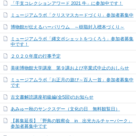
「干支コレクションアワード 2021 牛」に参加中です！
ミュージアムラボ「クリスマスカードづくり」参加者募集中
博物館が伝えるハーバリウム ～樹脂封入標本づくり～
ミュージアムラボ「縄文ポシェットをつくろう」参加者募集
中です！
２０２０年度の行事予定
美術博物館大学講座 第９講および卒業式中止のおしらせ
ミュージアムラボ「お正月の遊び～百人一首」参加者募集中
です
古文書解読講座初級編(全5回)のお知らせ
あみゅー秋のサンクスデー（文化の日 無料観覧日）
【募集延長】「野鳥の観察会 in 出光カルチャーパーク」
参加者募集中です