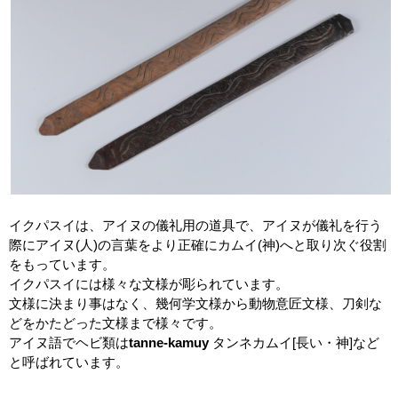
イクパスイは、アイヌの儀礼用の道具で、アイヌが儀礼を行う
際にアイヌ(人)の言葉をより正確にカムイ(神)へと取り次ぐ役割
をもっています。
イクパスイには様々な文様が彫られています。
文様に決まり事はなく、幾何学文様から動物意匠文様、刀剣な
どをかたどった文様まで様々です。
アイヌ語でヘビ類は
tanne-kamuy
タンネカムイ[長い・神]など
と呼ばれています。