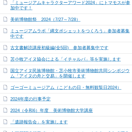
「ミュージアムキャラクターアワード2024」にトマモスが参
加中です！
美術博物館祭 2024（7/27～7/28）
ミュージアムラボ「縄文ポシェットをつくろう」参加者募集
中です
古文書解読講座初級編(全5回) 参加者募集中です
苫小牧アイヌ協会による「イチャルパ」等を実施します
国立アイヌ民族博物館・苫小牧市美術博物館共同シンポジウ
ム「アイヌの舟と交易」を開催します
ゴーゴーミュージアム（こどもの日・無料観覧日2024）
2024年度の行事予定
2024（令和6）年度 美術博物館大学講座
「遺跡報告会」を実施します