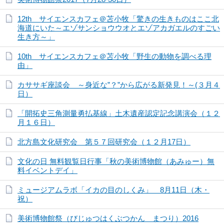
12th サイエンスカフェ＠苫小牧「驚きの生きものはここ北
海道にいた～エゾサンショウウオとエゾアカガエルのすごい
生き方～」
10th サイエンスカフェ＠苫小牧「野生の動物を調べる理
由」
カササギ座談会 ～身近な”？”から広がる新発見！～(３月４
日）
「開拓史三角測量勇払基線」土木遺産認定記念講演会（１２
月１６日）
北方島文化研究会 第５７回研究会（１２月17日）
文化の日 無料観覧日行事「秋の美術博物館（あみゅー）無
料イベントデイ」
ミュージアムラボ「イカの目のしくみ」 8月11日（木・
祝）
美術博物館祭（びじゅつはくぶつかん まつり）2016