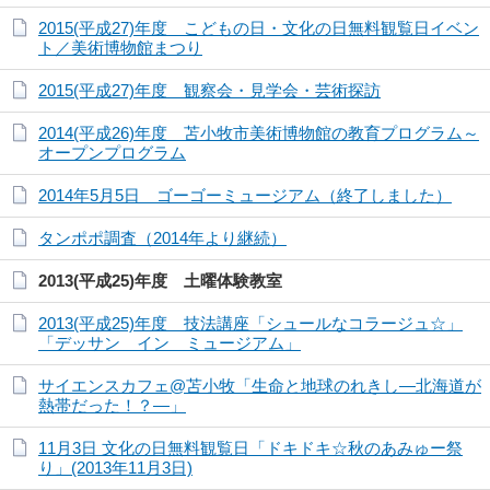
2015(平成27)年度 こどもの日・文化の日無料観覧日イベン
ト／美術博物館まつり
2015(平成27)年度 観察会・見学会・芸術探訪
2014(平成26)年度 苫小牧市美術博物館の教育プログラム～
オープンプログラム
2014年5月5日 ゴーゴーミュージアム（終了しました）
タンポポ調査（2014年より継続）
2013(平成25)年度 土曜体験教室
2013(平成25)年度 技法講座「シュールなコラージュ☆」
「デッサン イン ミュージアム」
サイエンスカフェ@苫小牧「生命と地球のれきし―北海道が
熱帯だった！？―」
11月3日 文化の日無料観覧日「ドキドキ☆秋のあみゅー祭
り」(2013年11月3日)