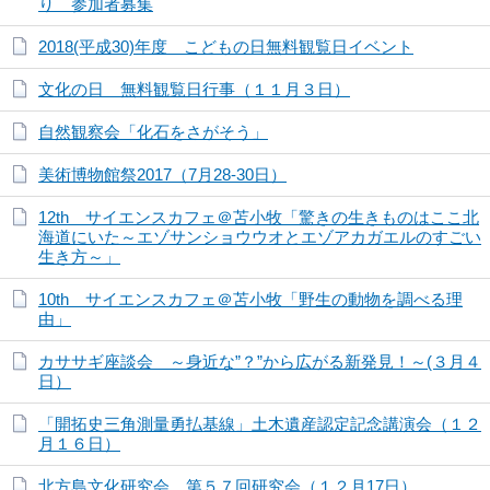
り 参加者募集
2018(平成30)年度 こどもの日無料観覧日イベント
文化の日 無料観覧日行事（１１月３日）
自然観察会「化石をさがそう」
美術博物館祭2017（7月28-30日）
12th サイエンスカフェ＠苫小牧「驚きの生きものはここ北
海道にいた～エゾサンショウウオとエゾアカガエルのすごい
生き方～」
10th サイエンスカフェ＠苫小牧「野生の動物を調べる理
由」
カササギ座談会 ～身近な”？”から広がる新発見！～(３月４
日）
「開拓史三角測量勇払基線」土木遺産認定記念講演会（１２
月１６日）
北方島文化研究会 第５７回研究会（１２月17日）