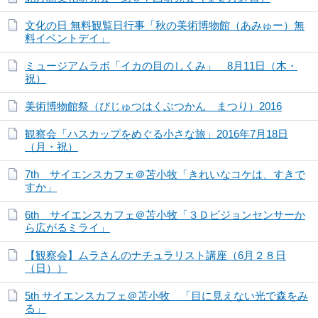
文化の日 無料観覧日行事「秋の美術博物館（あみゅー）無
料イベントデイ」
ミュージアムラボ「イカの目のしくみ」 8月11日（木・
祝）
美術博物館祭（びじゅつはくぶつかん まつり）2016
観察会「ハスカップをめぐる小さな旅」2016年7月18日
（月・祝）
7th サイエンスカフェ＠苫小牧「きれいなコケは、すきで
すか」
6th サイエンスカフェ＠苫小牧「３Ｄビジョンセンサーか
ら広がるミライ」
【観察会】ムラさんのナチュラリスト講座（6月２８日
（日））
5th サイエンスカフェ＠苫小牧 「目に見えない光で森をみ
る」