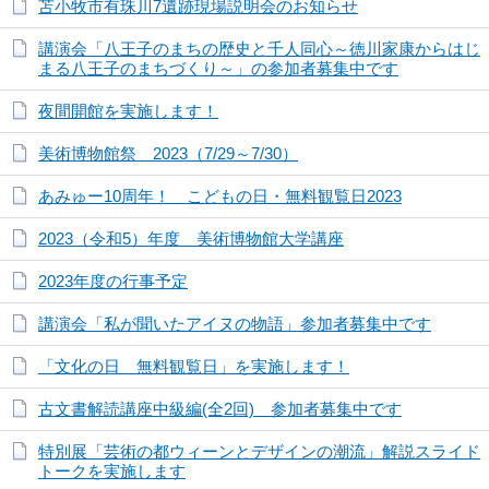
苫小牧市有珠川7遺跡現場説明会のお知らせ
講演会「八王子のまちの歴史と千人同心～徳川家康からはじ
まる八王子のまちづくり～」の参加者募集中です
夜間開館を実施します！
美術博物館祭 2023（7/29～7/30）
あみゅー10周年！ こどもの日・無料観覧日2023
2023（令和5）年度 美術博物館大学講座
2023年度の行事予定
講演会「私が聞いたアイヌの物語」参加者募集中です
「文化の日 無料観覧日」を実施します！
古文書解読講座中級編(全2回) 参加者募集中です
特別展「芸術の都ウィーンとデザインの潮流」解説スライド
トークを実施します