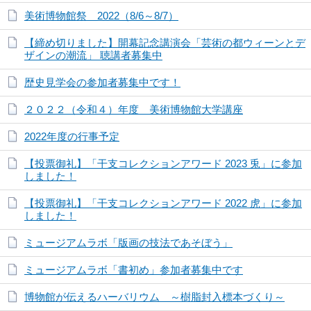
美術博物館祭 2022（8/6～8/7）
【締め切りました】開幕記念講演会「芸術の都ウィーンとデ
ザインの潮流」 聴講者募集中
歴史見学会の参加者募集中です！
２０２２（令和４）年度 美術博物館大学講座
2022年度の行事予定
【投票御礼】「干支コレクションアワード 2023 兎」に参加
しました！
【投票御礼】「干支コレクションアワード 2022 虎」に参加
しました！
ミュージアムラボ「版画の技法であそぼう」
ミュージアムラボ「書初め」参加者募集中です
博物館が伝えるハーバリウム ～樹脂封入標本づくり～