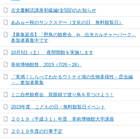
古文書解読講座初級編(全5回)のお知らせ
あみゅー秋のサンクスデー（文化の日 無料観覧日）
【募集延長】「野鳥の観察会 in 出光カルチャーパーク」
参加者募集中です
10月5日（土） 夜間開館を実施します
美術博物館祭 2019（7/26～28）
「実感！しらべてわかるウトナイ湖の生物多様性－昆虫編
－」参加者募集
ミニ自然観察会 双眼鏡で渡り鳥を見つけよう！
2019年度 こどもの日・無料観覧日イベント
２０１９（平成３１）年度 美術博物館大学講座
２０１９年度の行事予定