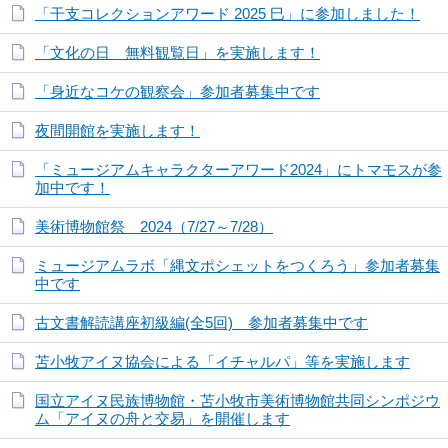
「干支コレクションアワード 2025 巳」に参加しました！
「文化の日 無料観覧日」を実施します！
「身近なコケの観察会」参加者募集中です
夜間開館を実施します！
「ミュージアムキャラクターアワード2024」にトマモスが参
加中です！
美術博物館祭 2024（7/27～7/28）
ミュージアムラボ「縄文ポシェットをつくろう」参加者募集
中です
古文書解読講座初級編(全5回) 参加者募集中です
苫小牧アイヌ協会による「イチャルパ」等を実施します
国立アイヌ民族博物館・苫小牧市美術博物館共同シンポジウ
ム「アイヌの舟と交易」を開催します