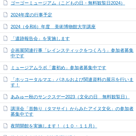
ゴーゴーミュージアム（こどもの日・無料観覧日2024）
2024年度の行事予定
2024（令和6）年度 美術博物館大学講座
「遺跡報告会」を実施します
企画展関連行事「レインスティックをつくろう」参加者募集
中です
ミュージアムラボ「書初め」参加者募集中です
「ホッコータルマエ」パネルおよび関連資料の展示を行いま
す！
あみゅー秋のサンクスデー2023（文化の日 無料観覧日）
講演会「首飾り（タマサイ）からみたアイヌ文化」の参加者
募集中です
夜間開館を実施します！（１０・１１月）