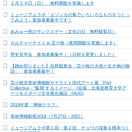
２月２４日（日） 無料開館を実施します
ミュージアムラボ「エゾシカの角でいろいろなものをつくっ
てみよう」参加者募集中です！
あみゅー秋のサンクスデー（文化の日 無料観覧日）
カルチャーナイト in 苫小牧（夜間開館を実施します）
歴史見学会 参加者募集中！（日程を変更しました）
【締め切りました】自然観察会「苫小牧の大地と生き物の物
語」 参加者募集中！
苫小牧市美術博物館サテライト現代アート展「Port
Collective－“集積”するイメージ」(会場：北海道教育大学ア
ーツ＆スポーツ文化複合施設（HUG)
2018年度「博物クラブ」
美術博物館祭2018（7月27日～29日）
ミュージアムラボ第１回・第２回 チョウの採集＆標本づく