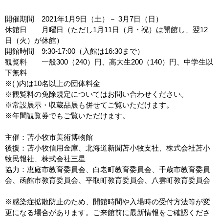
開催期間 2021年1月9日（土）－ 3月7日（日）
休館日 月曜日（ただし1月11日（月・祝）は開館し、翌12
日（火）が休館）
開館時間 9:30-17:00（入館は16:30まで）
観覧料 一般300（240）円、高大生200（140）円、中学生以
下無料
※( )内は10名以上の団体料金
※観覧料の免除規定についてはお問い合わせください。
※常設展示・収蔵品展も併せてご覧いただけます。
※年間観覧券でもご覧いただけます。
主催：苫小牧市美術博物館
後援：苫小牧信用金庫、北海道新聞苫小牧支社、株式会社苫小
牧民報社、株式会社三星
協力：恵庭市教育委員会、白老町教育委員会、千歳市教育委員
会、函館市教育委員会、平取町教育委員会、八雲町教育委員会
※感染症拡散防止のため、開館時間や入場時の受付方法等が変
更になる場合があります。ご来館前に最新情報をご確認くださ