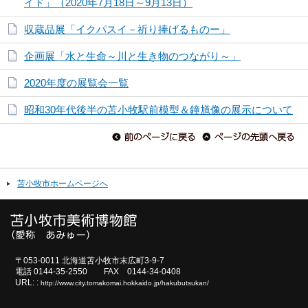
イド」（2020年7月18日～9月13日）
収蔵品展「イクパスイ－祈り捧げるものー」
企画展「水と生命～川と生き物のつながり～」
2020年度の展覧会一覧
昭和30年代後半の苫小牧駅前模型＆鐘馗像の展示について
苫小牧市ホームページへ
〒053-0011 北海道苫小牧市末広町3-9-7
電話 0144-35-2550 FAX 0144-34-0408
URL: :
http://www.city.tomakomai.hokkaido.jp/hakubutsukan/