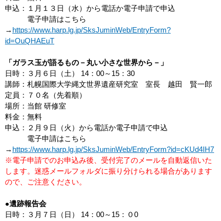
申込：１月１３日（水）から電話か電子申請で申込
電子申請はこちら
→
https://www.harp.lg.jp/SksJuminWeb/EntryForm?
id=OuQHAEuT
「ガラス玉が語るもの－丸い小さな世界から－」
日時：３月６日（土） 14：00～15：30
講師：札幌国際大学縄文世界遺産研究室 室長 越田 賢一郎
定員：７０名（先着順）
場所：当館 研修室
料金：無料
申込：２月９日（火）から電話か電子申請で申込
電子申請はこちら
→
https://www.harp.lg.jp/SksJuminWeb/EntryForm?id=cKUd4IH7
※電子申請でのお申込み後、受付完了のメールを自動返信いた
します。迷惑メールフォルダに振り分けられる場合があります
ので、ご注意ください。
●遺跡報告会
日時：３月７日（日） 14：00～15：０0