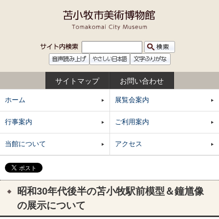
サイトマップ
お問い合わせ
ホーム
展覧会案内
行事案内
ご利用案内
当館について
アクセス
昭和30年代後半の苫小牧駅前模型＆鐘馗像
の展示について