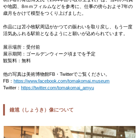
や地図、8ｍｍフィルムなどを参考に、仕事の傍らおよそ7年の
歳月をかけて模型をつくり上げました。
作品には苫小牧駅周辺がかつての賑わいを取り戻し、もう一度
活気あふれる駅前となるようにと願いが込められています。
展示場所：受付前
展示期間：ゴールデンウィーク頃までを予定
観覧料：無料
他の写真は美術博物館FB・Twitterでご覧ください。
FB：
https://www.facebook.com/tomakomai.museum
Twitter：
https://twitter.com/tomakomai_amyu
鐘馗（しょうき）像について