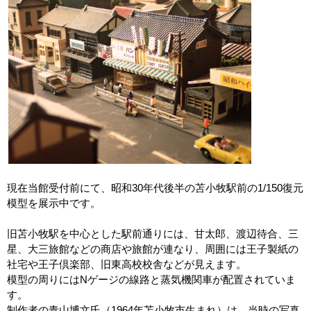
現在当館受付前にて、昭和30年代後半の苫小牧駅前の1/150復元
模型を展示中です。
旧苫小牧駅を中心とした駅前通りには、甘太郎、渡辺待合、三
星、大三旅館などの商店や旅館が連なり、周囲には王子製紙の
社宅や王子倶楽部、旧東高校校舎などが見えます。
模型の周りにはNゲージの線路と蒸気機関車が配置されていま
す。
制作者の青山博文氏（1964年苫小牧市生まれ）は、当時の写真