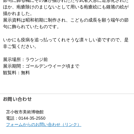
節句に飾る幟にその像が描かれたたり武者人形に造形化された
ほか、疱瘡除けのまじないとして用いる疱瘡絵にも鐘馗の絵が
描かれました。
展示資料は昭和初期に制作され、こどもの成長を願う端午の節
句に飾られていたものです。
いかにも疫病を追っ払ってくれそうな凛々しい姿ですので、是
非ご覧ください。
展示場所：ラウンジ前
展示期間：ゴールデンウイーク頃まで
観覧料：無料
苫小牧市美術博物館
電話：0144-35-2550
フォームからのお問い合わせ（リンク）