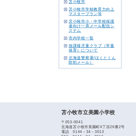
苫小牧市
苫小牧市学校教育力向上
マスタープラン等
苫小牧市小・中学校保護
者向け一斉メール配信シ
ステム
市内学校一覧
放課後児童クラブ（学童
保育）について
北海道警察署(ほくとくん
防犯メール）
苫小牧市立美園小学校
〒053-0041
北海道苫小牧市美園町4丁目26番2号
電話 0144－34－3013