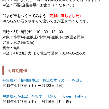
申込：不要(直接会場へお集まりください。)
〇まが玉をつくってみよう
（定員に達しました）
やわらかい石をやすりで磨いてまが玉をつくります。
日時：5月18日(土) 10：30～12：00
対象：小学4年生以上(小学3年生以下は保護者同伴)
定員：20名(先着順)
料金：無料
申込：4月23日(火)より電話で受付（0144-35-2550）
同時期開催
特集展示「植物細事記ー身近な木々の一年を辿るー」
2019年4月27日（土）ー6月23日（日）
中庭展示 Vol.12「半谷学 花降りーFlower Fall－」
2019年4月27日（土）－9月16日（月・祝）