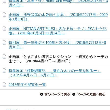
特集展示「本拠と外／Home and Away」（2020年2月8日～3
月29日）
企画展「浅野武彦の木版画の世界」（2019年12月7日～2020
年1月19日）
企画展「NITTAN ART FILE3：内なる旅～モノに宿された記
憶」（2019年10月5日-11月24日）
特別展「第一洋食店の100年と苫小牧」（2019年7月13日~9
月16日）
企画展「とまこまい考古コレクション －縄文からトーチカ
までー」（2019年4月27日～6月23日）
特集展示「植物細事記 －身近な木々の一年を辿るー」
（2019年4月27日ー6月23日）
2019年度の展覧会一覧