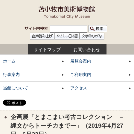
サイトマップ
お問い合わせ
ホーム
展覧会案内
行事案内
ご利用案内
当館について
アクセス
企画展「とまこまい考古コレクション －
縄文からトーチカまでー」（2019年4月27