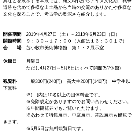
真などを展示する本展では、縄文時代からアイヌ文化期、戦争
遺跡を含めて多様な出土品から当時の交流のありかたや多様な
文化を探ることで、考古学の奥深さを紹介します。
開催期間
2019年4月27日（土）～2019年6月23日（日）
開館時間
９：３０～１７：００（入館は１６：３０まで）
会 場
苫小牧市美術博物館 第１・２展示室
休館日
月曜日
ただし4月27日～5月6日はすべて開館(5/7休館)
観覧料
一般300円(240円) 高大生200円(140円) 中学生以
下無料
※( )内は10名以上の団体料金です。
※免除規定がありますのでお問い合わせください。
※年間観覧券でもご覧いただけます。
※あわせて特集展示、中庭展示、常設展示も観覧で
きます。
※5月5日は無料観覧日です。