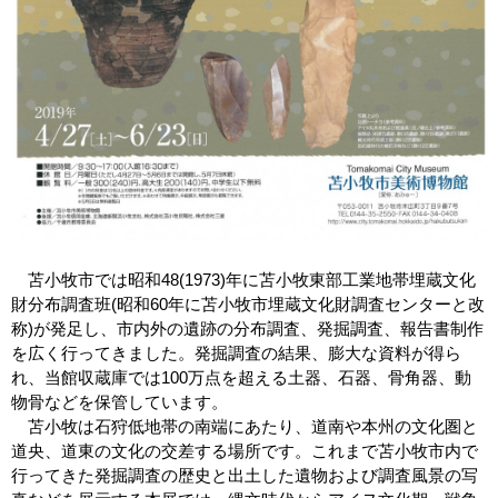
苫小牧市では昭和48(1973)年に苫小牧東部工業地帯埋蔵文化
財分布調査班(昭和60年に苫小牧市埋蔵文化財調査センターと改
称)が発足し、市内外の遺跡の分布調査、発掘調査、報告書制作
を広く行ってきました。発掘調査の結果、膨大な資料が得ら
れ、当館収蔵庫では100万点を超える土器、石器、骨角器、動
物骨などを保管しています。
苫小牧は石狩低地帯の南端にあたり、道南や本州の文化圏と
道央、道東の文化の交差する場所です。これまで苫小牧市内で
行ってきた発掘調査の歴史と出土した遺物および調査風景の写