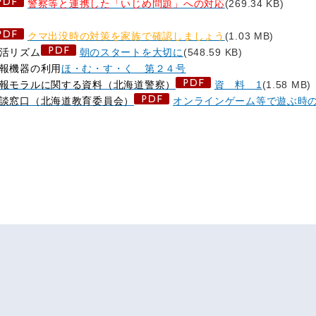
警察等と連携した「いじめ問題」への対応
(269.34 KB)
クマ出没時の対策を家族で確認しましょう
(1.03 MB)
活リズム
朝のスタートを大切に
(548.59 KB)
報機器の利用
ほ・む・す・く 第２４号
報モラルに関する資料（北海道警察）
資 料 1
(1.58 MB
談窓口（北海道教育委員会）
オンラインゲーム等で遊ぶ時