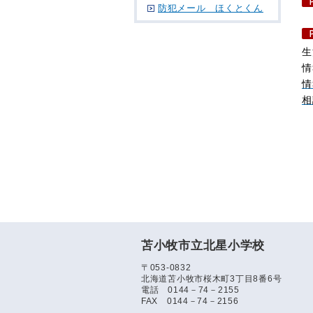
防犯メール ほくとくん
生
情
情
相
苫小牧市立北星小学校
〒053-0832
北海道苫小牧市桜木町3丁目8番6号
電話 0144－74－2155
FAX 0144－74－2156