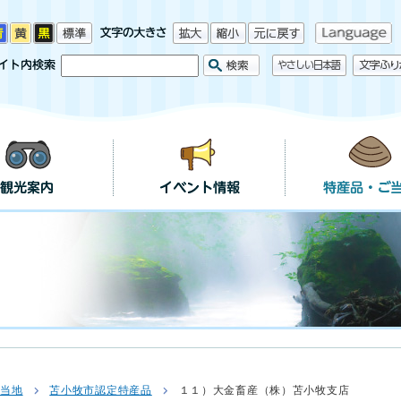
ご当地
苫小牧市認定特産品
１１）大金畜産（株）苫小牧支店