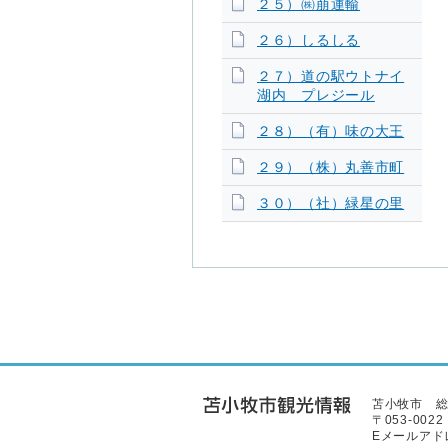
２５）㈱萠運輸
２６）しるしる
２７）道の駅ウトナイ
湖内 プレジール
２８）（有）味の大王
２９）（株）丸善市町
３０）（社）緑星の里
苫小牧市 
〒053-00
Eメールア