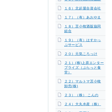
１６）北起屋合資会社
１７）（有）あおやま
１８）苫小牧酒販協同
組合
１９）（有）はすかっ
ぷサービス
２０）元気ころっけ
２１）(株)上原エンター
プライズ（ぷらっと食
堂）
２２）マルトマ苫小牧
卸売(株)
２３）（株） こんの
２４）大丸水産（株）