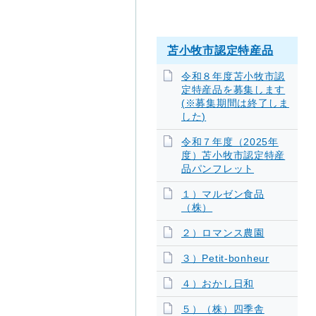
苫小牧市認定特産品
令和８年度苫小牧市認
定特産品を募集します
(※募集期間は終了しま
した)
令和７年度（2025年
度）苫小牧市認定特産
品パンフレット
１）マルゼン食品
（株）
２）ロマンス農園
３）Petit-bonheur
４）おかし日和
５）（株）四季舎