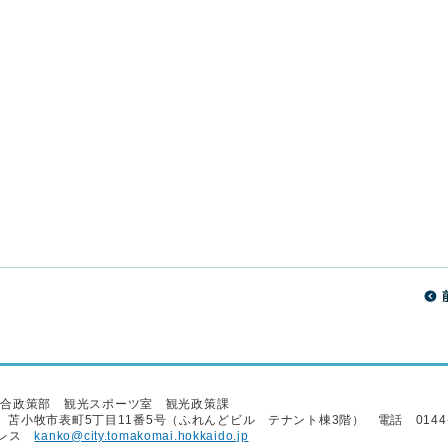
総合政策部 観光スポーツ室 観光政策課
22 苫小牧市表町5丁目11番5号（ふれんどビル テナント棟3階） 電話 0144-3
ドレス
kanko@city.tomakomai.hokkaido.jp