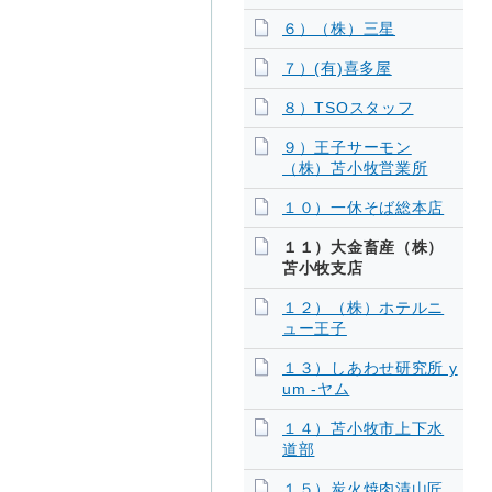
６）（株）三星
７）(有)喜多屋
８）TSOスタッフ
９）王子サーモン
（株）苫小牧営業所
１０）一休そば総本店
１１）大金畜産（株）
苫小牧支店
１２）（株）ホテルニ
ュー王子
１３）しあわせ研究所 y
um -ヤム
１４）苫小牧市上下水
道部
１５）炭火焼肉清山匠