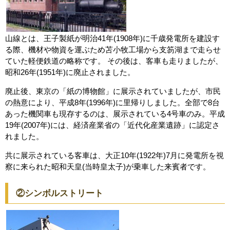
山線とは、王子製紙が明治41年(1908年)に千歳発電所を建設す
る際、機材や物資を運ぶため苫小牧工場から支笏湖まで走らせ
ていた軽便鉄道の略称です。 その後は、客車も走りましたが、
昭和26年(1951年)に廃止されました。
廃止後、東京の「紙の博物館」に展示されていましたが、市民
の熱意により、平成8年(1996年)に里帰りしました。全部で8台
あった機関車も現存するのは、展示されている4号車のみ。平成
19年(2007年)には、経済産業省の「近代化産業遺跡」に認定さ
れました。
共に展示されている客車は、大正10年(1922年)7月に発電所を視
察に来られた昭和天皇(当時皇太子)が乗車した来賓者です。
②シンボルストリート