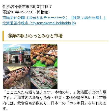
住所:苫小牧市末広町3丁目9-7
電話:0144-35-2550（博物館）
市民文化公園（出光カルチャーパーク）【種別：総合公園】｜
北海道苫小牧市 (city.tomakomai.hokkaido.jp)
⑤海の駅ぷらっとみなと市場
「ここに来たら巡り逢えます。本物の味。」漁港区そばの市場
です。北海道内の新鮮な魚介・野菜・果物が勢ぞろい！！市場
内には、飲食店も多数あり、日本一の『ホッキ貝』を味わえま
す。