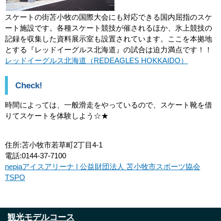
スケートの街苫小牧の国際大会にも対応できる国内屈指のスケ
ート施設です。各種スケート競技が催されるほか、氷上競技の
記録を収集した資料展示室も設置されています。ここを本拠地
とする『レッドイーグルス北海道』の試合は迫力満点です！！
レッドイーグルス北海道（REDEAGLES HOKKAIDO）
Check!
時間によっては、一般滑走をやっているので、スケート靴を借
りてスケートを体験しよう☆★
住所:苫小牧市若草町2丁目4-1
電話:0144-37-7100
nepiaアイスアリーナ | 公益財団法人 苫小牧市スポーツ協会
TSPO
観光モデルコース