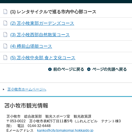
(1) レンタサイクルで巡る市内中心部コース
(2) 苫小牧東部ガーデンズコース
(3) 苫小牧西部自然散策コース
(4) 樽前山堪能コース
(5) 苫小牧中央部 食と文化コース
苫小牧市ホームページへ
苫小牧市 総合政策部 観光スポーツ室 観光政策課
〒053-0022 苫小牧市表町5丁目11番5号（ふれんどビル テナント棟3
階） 電話 0144-32-6448
Eメールアドレス
kanko@city.tomakomai.hokkaido.jp