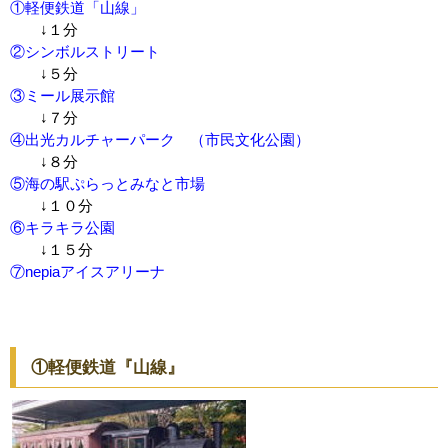
①軽便鉄道「山線」
↓１分
②シンボルストリート
↓５分
③ミール展示館
↓７分
④出光カルチャーパーク （市民文化公園）
↓８分
⑤海の駅ぷらっとみなと市場
↓１０分
⑥キラキラ公園
↓１５分
⑦nepiaアイスアリーナ
①軽便鉄道『山線』