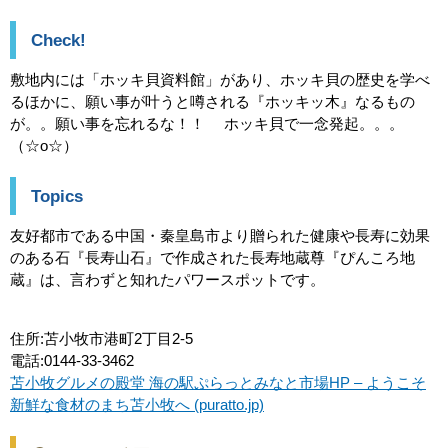
Check!
敷地内には「ホッキ貝資料館」があり、ホッキ貝の歴史を学べ
るほかに、願い事が叶うと噂される『ホッキッ木』なるもの
が。。願い事を忘れるな！！ ホッキ貝で一念発起。。。
（☆o☆）
Topics
友好都市である中国・秦皇島市より贈られた健康や長寿に効果
のある石『長寿山石』で作成された長寿地蔵尊『ぴんころ地
蔵』は、言わずと知れたパワースポットです。
住所:苫小牧市港町2丁目2-5
電話:0144-33-3462
苫小牧グルメの殿堂 海の駅ぷらっとみなと市場HP – ようこそ
新鮮な食材のまち苫小牧へ (puratto.jp)