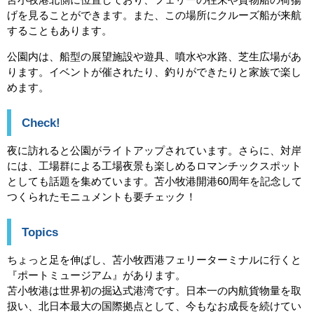
げを見ることができます。また、この場所にクルーズ船が来航
することもあります。
公園内は、船型の展望施設や遊具、噴水や水路、芝生広場があ
ります。イベントが催されたり、釣りができたりと家族で楽し
めます。
Check!
夜に訪れると公園がライトアップされています。さらに、対岸
には、工場群による工場夜景も楽しめるロマンチックスポット
としても話題を集めています。苫小牧港開港60周年を記念して
つくられたモニュメントも要チェック！
Topics
ちょっと足を伸ばし、苫小牧西港フェリーターミナルに行くと
『ポートミュージアム』があります。
苫小牧港は世界初の掘込式港湾です。日本一の内航貨物量を取
扱い、北日本最大の国際拠点として、今もなお成長を続けてい