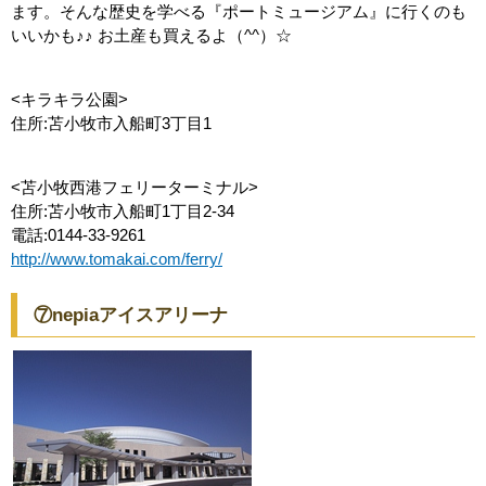
ます。そんな歴史を学べる『ポートミュージアム』に行くのも
いいかも♪♪ お土産も買えるよ（^^）☆
<キラキラ公園>
住所:苫小牧市入船町3丁目1
<苫小牧西港フェリーターミナル>
住所:苫小牧市入船町1丁目2-34
電話:0144-33-9261
http://www.tomakai.com/ferry/
⑦nepiaアイスアリーナ