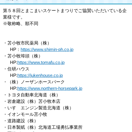
第５８回とまこまいスケートまつりでご協賛いただいている企
業様です。
※敬称略、順不同
・苫小牧市民薬局（株）
HP：
https://www.shimin-ph.co.jp
・苫小牧埠頭（株）
HP:
https://www.tomafu.co.jp
・住研ハウス
HP:
https://jukenhouse.co.jp
・（株）ノーザンホースパーク
HP:
https://www.northern-horsepark.jp
・トヨタ自動車北海道（株）
・岩倉建設（株）苫小牧本店
・いすゞエンジン製造北海道（株）
・イオンモール苫小牧
・道路建設（株）
・日本製紙（株）北海道工場勇払事業所