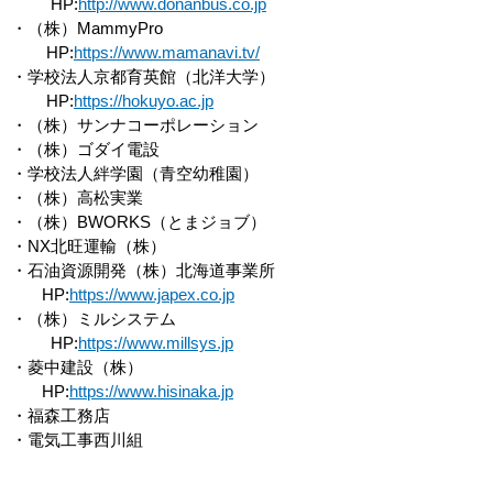
HP:
http://www.donanbus.co.jp
・（株）MammyPro
HP:
https://www.mamanavi.tv/
・学校法人京都育英館（北洋大学）
HP:
https://hokuyo.ac.jp
・（株）サンナコーポレーション
・（株）ゴダイ電設
・学校法人絆学園（青空幼稚園）
・（株）高松実業
・（株）BWORKS（とまジョブ）
・NX北旺運輸（株）
・石油資源開発（株）北海道事業所
HP:
https://www.japex.co.jp
・（株）ミルシステム
HP:
https://www.millsys.jp
・菱中建設（株）
HP:
https://www.hisinaka.jp
・福森工務店
・電気工事西川組