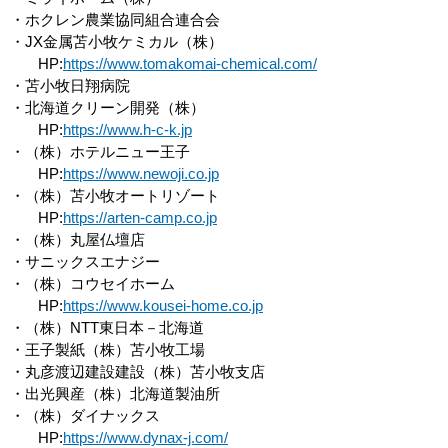
・ホクレン農業協同組合連合会
・JX金属苫小牧ケミカル（株）
HP:
https://www.tomakomai-chemical.com/
・苫小牧日翔病院
・北海道クリーン開発（株）
HP:
https://www.h-c-k.jp
・（株）ホテルニュー王子
HP:
https://www.newoji.co.jp
・（株）苫小牧オートリゾート
HP:
https://arten-camp.co.jp
・（株）丸屋仏壇店
・サニックスエナジー
・（株）コウセイホーム
HP:
https://www.kousei-home.co.jp
・（株）NTT東日本－北海道
・王子製紙（株）苫小牧工場
・丸彦渡辺建設建設（株）苫小牧支店
・出光興産（株）北海道製油所
・（株）ダイナックス
HP:
https://www.dynax-j.com/