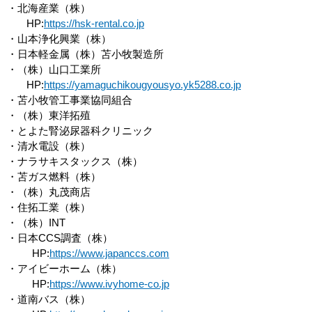
・北海産業（株）
HP:
https://hsk-rental.co.jp
・山本浄化興業（株）
・日本軽金属（株）苫小牧製造所
・（株）山口工業所
HP:
https://yamaguchikougyousyo.yk5288.co.jp
・苫小牧管工事業協同組合
・（株）東洋拓殖
・とよた腎泌尿器科クリニック
・清水電設（株）
・ナラサキスタックス（株）
・苫ガス燃料（株）
・（株）丸茂商店
・住拓工業（株）
・（株）INT
・日本CCS調査（株）
HP:
https://www.japanccs.com
・アイビーホーム（株）
HP:
https://www.ivyhome-co.jp
・道南バス（株）