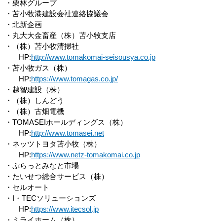
・栗林グループ
・苫小牧港建設会社連絡協議会
・北新企画
・丸大大金畜産（株）苫小牧支店
・（株）苫小牧清掃社
HP:
http://www.tomakomai-seisousya.co.jp
・苫小牧ガス（株）
HP:
https://www.tomagas.co.jp/
・越智建設（株）
・（株）しんどう
・（株）古畑電機
・TOMASEIホールディングス（株）
HP:
http://www.tomasei.net
・ネッツトヨタ苫小牧（株）
HP:
https://www.netz-tomakomai.co.jp
・ぷらっとみなと市場
・たいせつ総合サービス（株）
・セルオート
・I・TECソリューションズ
HP:
https://www.itecsol.jp
・ミライホーム（株）