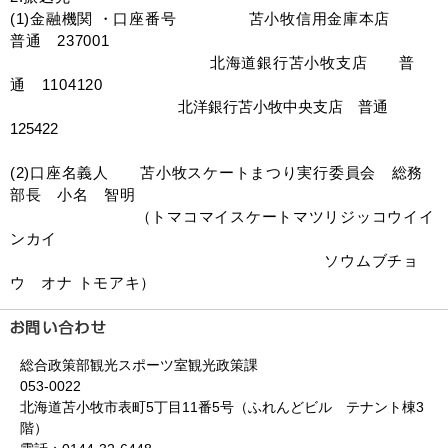
(1)金融機関 ・口座番号 苫小牧信用金庫本店
普通 237001
北海道銀行苫小牧支店 普
通 1104120
北洋銀行苫小牧中央支店 普通
125422
(2)口座名義人 苫小牧スケートまつり実行委員会 総務
部長 小名 智明
（トマコマイスケートマツリジッコウイイ
ンカイ
ソウムブチョ
ウ オナ トモアキ）
総合政策部観光スポーツ室観光政策課
053-0022
北海道苫小牧市表町5丁目11番5号（ふれんどビル テナント棟3
階）