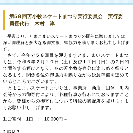
第5８回苫小牧スケートまつり実行委員会 実行委
員長代行 木村 淳
平素より、とまこまいスケートまつりの開催に際しましては、
深い御理解と多大なる御支援、御協力を賜り厚くお礼申し上げま
す。
さて、今年で５８回目を迎えますとまこまいスケートまつ
りは、令和６年２月１０日（土）及び１１日（日）の２日間
で開催する運びとなり、冬の苫小牧を存分に楽しめる祭りと
なるよう、関係各位の御協力を賜りながら鋭意準備を進めて
いるところでございます。
とまこまいスケートまつりは、事業所、商店、団体、町内
会等からの御寄付により、各種行事が行われておりますこと
から、皆様からの御寄付について特段の御配慮を賜りますよ
うお願い申し上げます。
1
.
ご寄付 1口 : 10,000円～
2.振込先